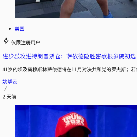
美国
仅限注册用户
进步派攻进特朗普票仓：萨依德险胜密歇根参院初选｜W
41岁的埃及裔穆斯林萨依德将在11月对决共和党的罗杰斯；
姚拏云
2 天前