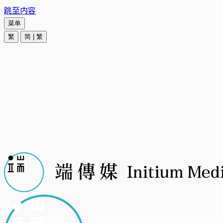
跳至内容
菜单
繁
简
|
繁