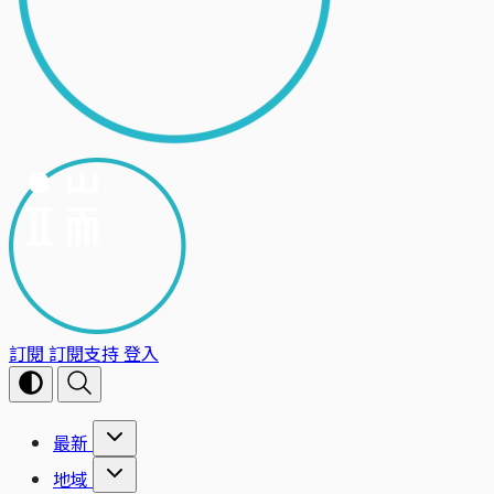
訂閱
訂閱支持
登入
最新
地域