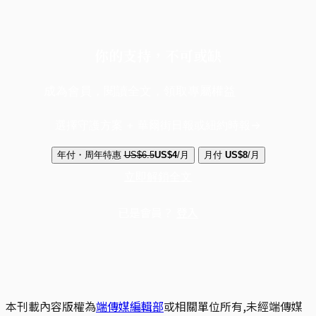
你的支持，不可或缺
成為會員，閱讀全文，領取專屬權益
選擇守護方案 + 華爾街日報或紐約時報
年付・周年特惠
US$6.5
US$4
/月
月付
US$8
/月
立即解鎖全文
已是會員？
登入
本刊載內容版權為
端傳媒編輯部
或相關單位所有,未經端傳媒