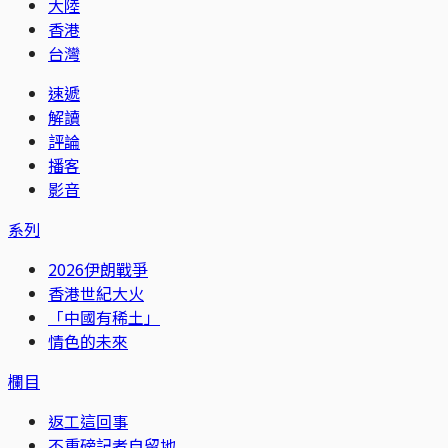
大陸
香港
台灣
速遞
解讀
評論
播客
影音
系列
2026伊朗戰爭
香港世紀大火
「中國有稀土」
情色的未來
欄目
返工這回事
不重磅記者自留地