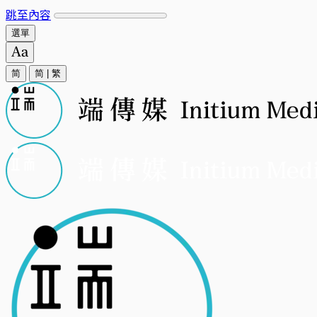
跳至內容
選單
简
简
|
繁