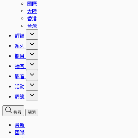
國際
大陸
香港
台灣
評論
系列
欄目
播客
影音
活動
周邊
搜尋
關閉
最新
國際