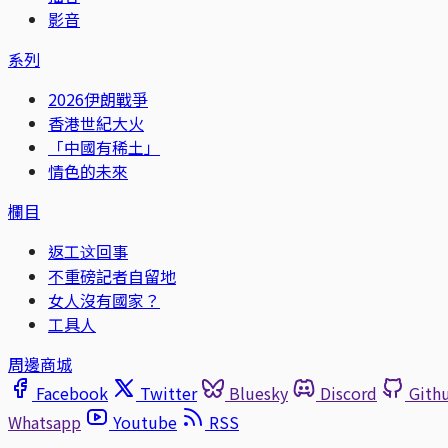
影音
系列
2026伊朗戰爭
香港世紀大火
「中國有稀土」
情色的未來
欄目
返工这回事
不重磅記者自留地
女人沒有國家？
工具人
周邊商城
Facebook
Twitter
Bluesky
Discord
Gith
Whatsapp
Youtube
RSS