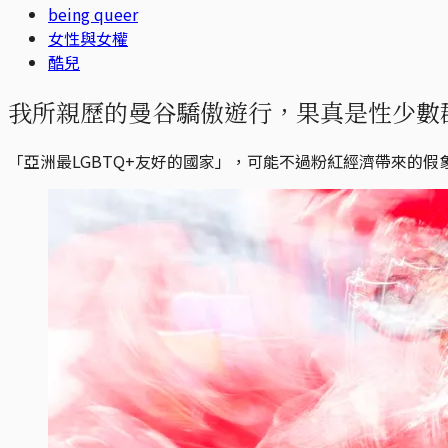
being queer
女性與女權
酷兒
我所親歷的曼谷驕傲遊行，果真是性少數
「亞洲最LGBTQ+友好的國家」，可能不過粉紅經濟帶來的假