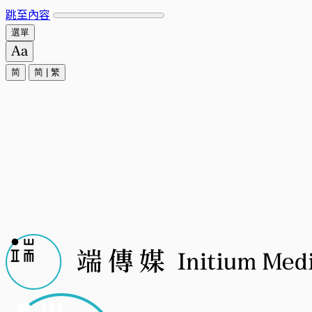
跳至內容
選單
简
简
|
繁