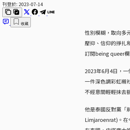
刊登於:
2023-07-14
收藏
性別模糊，取向多
壓抑、信仰的掙扎
訂閱being queer
2023年6月4日
一件深色調彩虹襯
不經意間輕輕抹去
他是泰國反對黨「前進黨」
Limjaroenr
在泰國，皮塔龐大