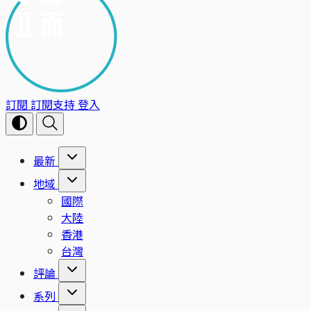
訂閱
訂閱支持
登入
最新
地域
國際
大陸
香港
台灣
評論
系列