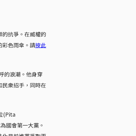
群的抗爭。在威權的
的彩色雨傘。請
按此
歡呼的浪潮。他身穿
和民衆招手，同時在
Pita
，成為國會第一大黨。
法化是前進黨爭取更