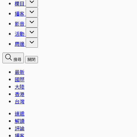
欄目
播客
影音
活動
周邊
搜尋
關閉
最新
國際
大陸
香港
台灣
速遞
解讀
評論
播客