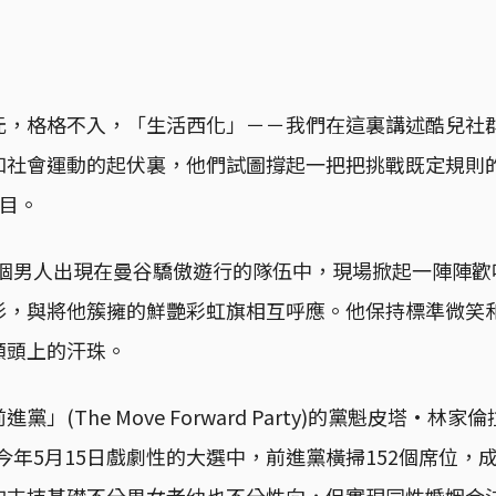
元，格格不入，「生活西化」－－我們在這裏講述酷兒社
和社會運動的起伏裏，他們試圖撐起一把把挑戰既定規則
欄目。
，一個男人出現在曼谷驕傲遊行的隊伍中，現場掀起一陣陣
衫，與將他簇擁的鮮艷彩虹旗相互呼應。他保持標準微笑
額頭上的汗珠。
(The Move Forward Party)的黨魁皮塔·林家倫拉(
at)。在今年5月15日戲劇性的大選中，前進黨橫掃152個席位
的支持基礎不分男女老幼也不分性向，但實現同性婚姻合