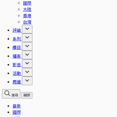
國際
大陸
香港
台灣
評論
系列
欄目
播客
影音
活動
周邊
搜尋
關閉
最新
國際