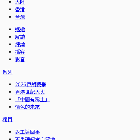
大陸
香港
台灣
速遞
解讀
評論
播客
影音
系列
2026伊朗戰爭
香港世紀大火
「中國有稀土」
情色的未來
欄目
返工這回事
不重磅記者自留地