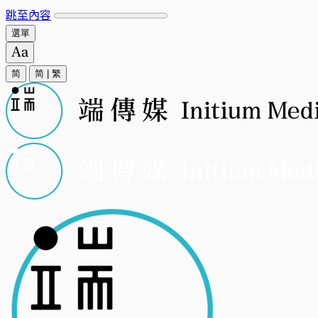
跳至內容
選單
简
简
|
繁