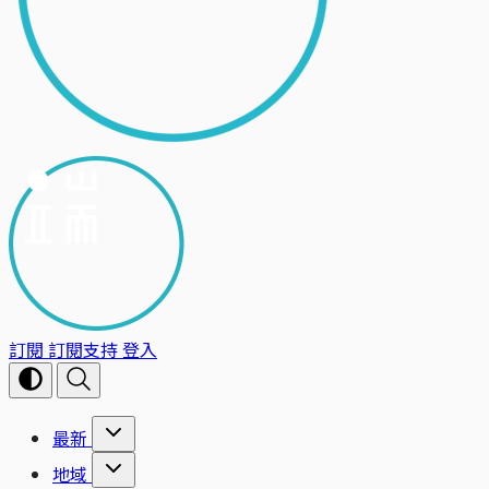
訂閱
訂閱支持
登入
最新
地域