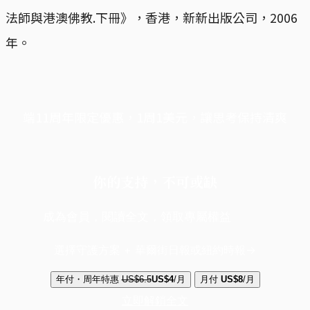
法師與港澳佛教.下冊》，香港，新新出版公司，2006
年。
端11周年限定優惠，1周1美元，讓思考保持清爽
你的支持，不可或缺
成為會員，閱讀全文，領取專屬權益
選擇守護方案 + 華爾街日報或紐約時報
年付・周年特惠
US$6.5
US$4
/月
月付
US$8
/月
立即解鎖全文