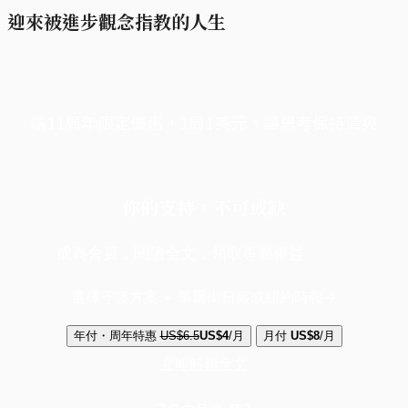
迎來被進步觀念指教的人生
端11周年限定優惠，1周1美元，讓思考保持清爽
你的支持，不可或缺
成為會員，閱讀全文，領取專屬權益
選擇守護方案 + 華爾街日報或紐約時報
年付・周年特惠
US$6.5
US$4
/月
月付
US$8
/月
立即解鎖全文