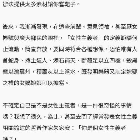
辦法提供太多素材讓你當靶子。
後來，我漸漸發現，在這些前輩、意見領袖，甚至厭女
帳號與廣大鄉民的眼裡，「女性主義者」的定義範疇何
止流動，簡直奔放，要同時符合各種想像，恐怕唯有人
首蛇身、摶土造人、煉石補天、斷鼇足以立四極，殺黑
龍以濟冀州，積蘆灰以止淫水、既發明樂器又制定嫁娶
之禮的女媧娘娘可以擔當。
不確定自己是不是女性主義者，是一件很奇怪的事情
嗎？我想了很久，為此，甚至去問了經常發表女性主義
相關論述的哲普作家朱家安：「你是個女性主義者
嗎？」