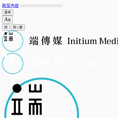
跳至內容
選單
简
简
|
繁