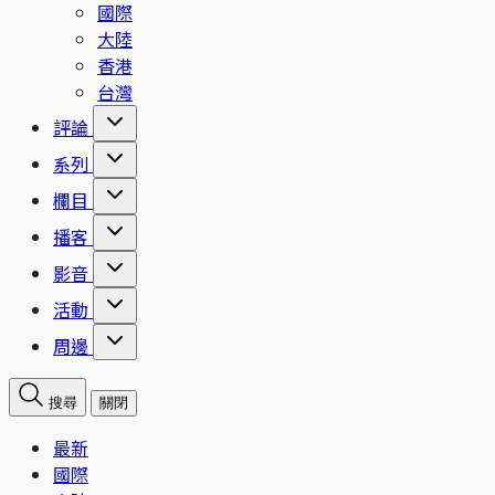
國際
大陸
香港
台灣
評論
系列
欄目
播客
影音
活動
周邊
搜尋
關閉
最新
國際