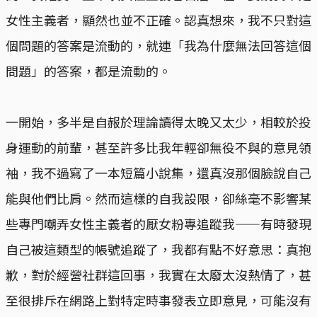
女性主義者，顯然也並不正確。認真想來，我不只對這
個問題的答案是流動的，就連「我為什麼無法回答這個
問題」的答案，都是流動的。
一開始，多半是自赧於理論讀得太晚又太少，相較於投
身運動的前輩，甚至許多比我年輕卻無役不與的意見領
袖，我不過寫了一本短篇小說集，還真沒那個臉說自己
能與他們比肩。然而這樣的自我設限，卻絲毫不影響某
些專門嘲弄女性主義者的厭女粉專追蹤我——有時發現
自己被這類型的帳號追蹤了，我都有點不好意思：真抱
歉，對於經營社群這回事，我實在太廢太沒熱情了，甚
至很排斥在網路上對特定時事發表立即意見，可能沒有