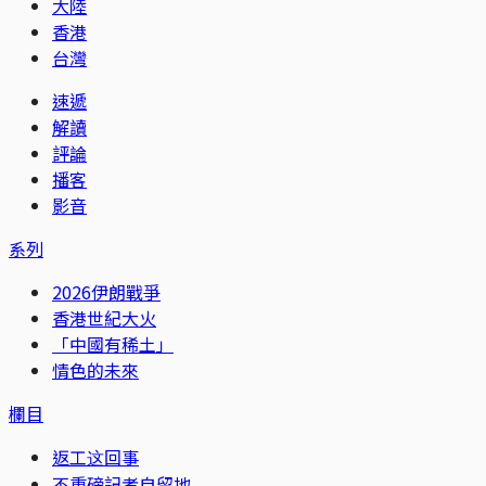
大陸
香港
台灣
速遞
解讀
評論
播客
影音
系列
2026伊朗戰爭
香港世紀大火
「中國有稀土」
情色的未來
欄目
返工这回事
不重磅記者自留地