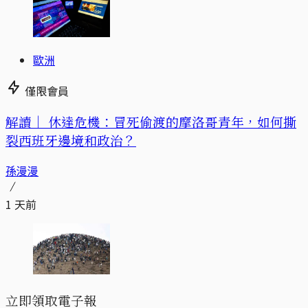
歐洲
僅限會員
解讀｜
休達危機：冒死偷渡的摩洛哥青年，如何撕
裂西班牙邊境和政治？
孫漫漫
1 天前
立即領取電子報