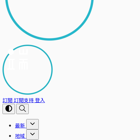
訂閱
訂閱支持
登入
最新
地域