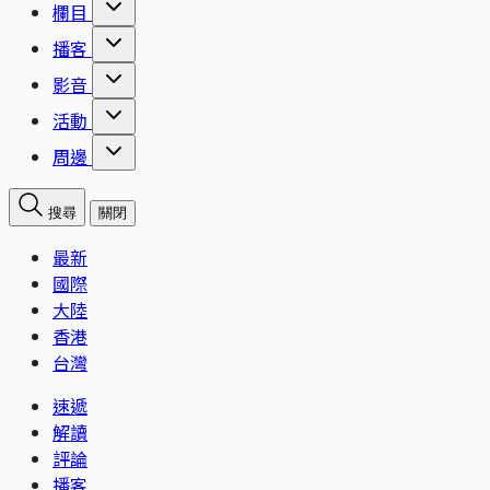
欄目
播客
影音
活動
周邊
搜尋
關閉
最新
國際
大陸
香港
台灣
速遞
解讀
評論
播客