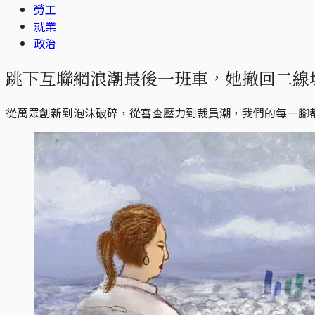
勞工
就業
政治
跳下互聯網浪潮最後一班車，她撤回二線
從萬眾創新到泡沫破碎，從審查壓力到裁員潮，我們的每一腳