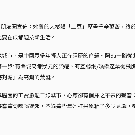
sa在朋友圈宣佈：她養的大橘貓「土豆」歷盡千辛萬苦，終
此要在成都迎接新生活。
線城市，是中國眾多年輕人正在經歷的命題。阿Sa一路從
一步: 有縣城高考狀元的榮耀、有互聯網/娛樂產業從飛
海封城」為高潮的荒誕。
算體面的工資撤退二線城市，心底卻有個揮之不去的聲音
每當這句嗡嗡響起，不論這些年她打拼累積了多少見識，