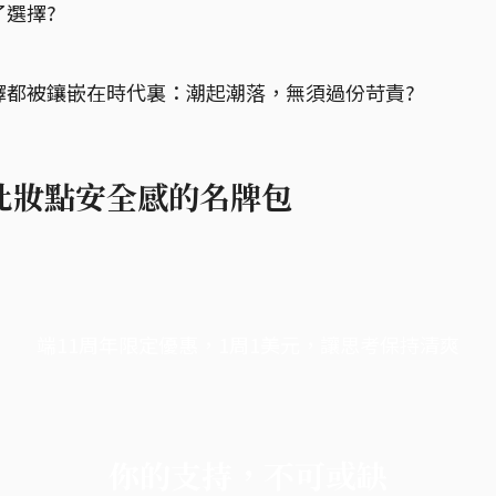
選擇?
擇都被鑲嵌在時代裏：潮起潮落，無須過份苛責?
此妝點安全感的名牌包
端11周年限定優惠，1周1美元，讓思考保持清爽
你的支持，不可或缺