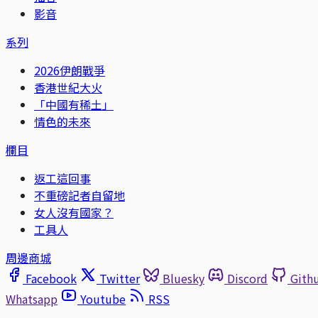
影音
系列
2026伊朗戰爭
香港世紀大火
「中國有稀土」
情色的未來
欄目
返工這回事
不重磅記者自留地
女人沒有國家？
工具人
周邊商城
Facebook
Twitter
Bluesky
Discord
Gith
Whatsapp
Youtube
RSS