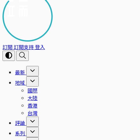
訂閱
訂閱支持
登入
最新
地域
國際
大陸
香港
台灣
評論
系列