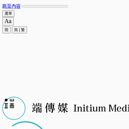
跳至內容
選單
简
简
|
繁