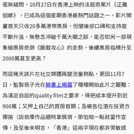
毫無疑問，10月27日在香港上映的法庭奇案片《正義
迴廊》，已成為這個星期香港最熱門話題之一。影片開
畫首天只收20多萬港幣票房，但隨後卻口碑和支持度
不斷升溫，無懸念冲破千萬大關之餘，能否如另一部現
象級票房奇跡《飯戲攻心》的走勢，後續票房指標升至
2000萬甚至更高？
而這幾天該片在社交媒體再變流量熱點，更因11月7
日，監製翁子光在
臉書上揭露
了種種開拍此片之艱難：
為滿足自設的quality film之要求，得把成本提升到近
900萬；又押上自己的買房首期；及被各位潛在投資方
揶揄（說翁導作品隨時拿獎項，那怕賠一點就當作宣
傳，及至後來明言，「香港」這兩字現在都非常敏感