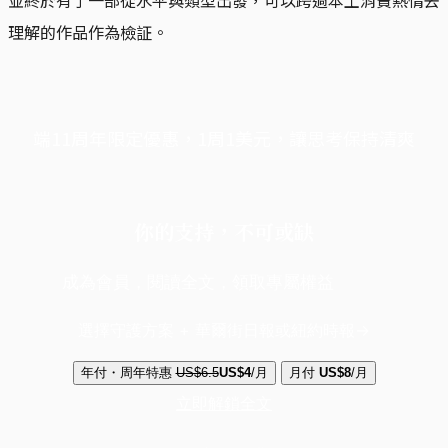
並終於有了一部從水平與類型出發，可以跨過本土消費熱情去
理解的作品作為檢証。
端11周年限定優惠，1周1美元，讓思考保持清爽
你的支持，不可或缺
成為會員，閱讀全文，領取專屬權益
選擇守護方案 + 華爾街日報或紐約時報
年付・周年特惠
US$6.5
US$4
/月
月付
US$8
/月
立即解鎖全文