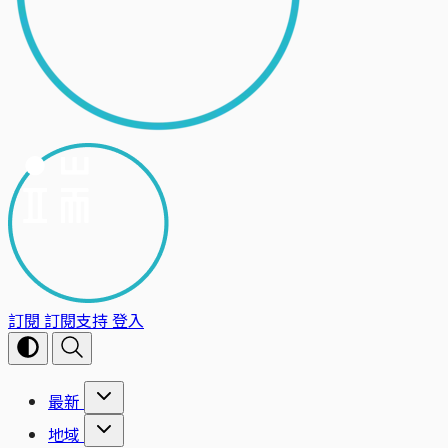
訂閱
訂閱支持
登入
最新
地域