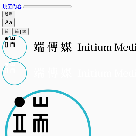
跳至內容
選單
简
简
|
繁