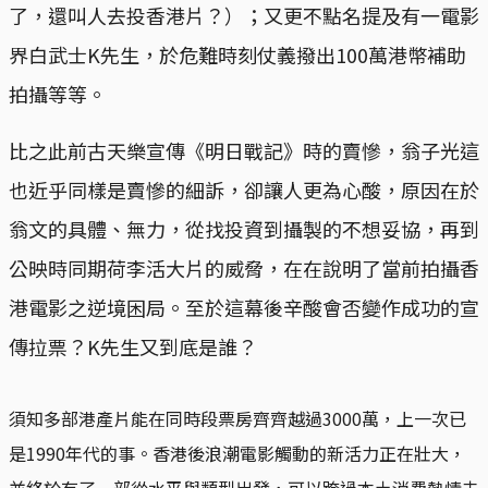
了，還叫人去投香港片？）；又更不點名提及有一電影
界白武士K先生，於危難時刻仗義撥出100萬港幣補助
拍攝等等。
比之此前古天樂宣傳《明日戰記》時的賣慘，翁子光這
也近乎同樣是賣慘的細訴，卻讓人更為心酸，原因在於
翁文的具體、無力，從找投資到攝製的不想妥協，再到
公映時同期荷李活大片的威脅，在在說明了當前拍攝香
港電影之逆境困局。至於這幕後辛酸會否變作成功的宣
傳拉票？K先生又到底是誰？
須知多部港產片能在同時段票房齊齊越過3000萬，上一次已
是1990年代的事。香港後浪潮電影觸動的新活力正在壯大，