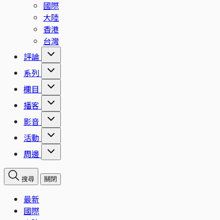
國際
大陸
香港
台灣
評論
系列
欄目
播客
影音
活動
周邊
搜尋
關閉
最新
國際