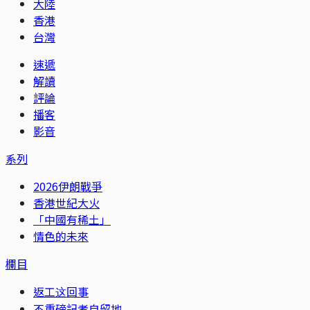
大陸
香港
台灣
速遞
解讀
評論
播客
影音
系列
2026伊朗戰爭
香港世紀大火
「中國有稀土」
情色的未來
欄目
返工这回事
不重磅記者自留地