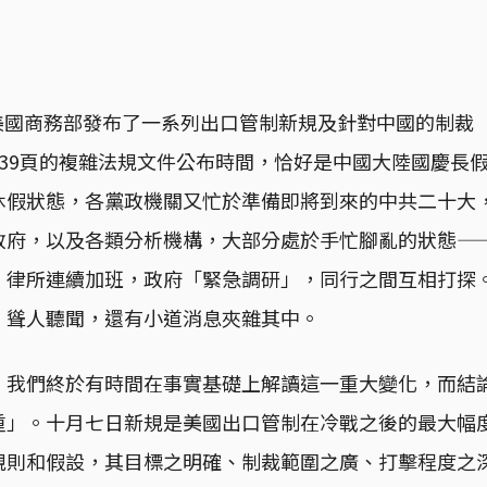
日，美國商務部發布了一系列出口管制新規及針對中國的制裁
139頁的複雜法規文件公布時間，恰好是中國大陸國慶長
休假狀態，各黨政機關又忙於準備即將到來的中共二十大
政府，以及各類分析機構，大部分處於手忙腳亂的狀態—
，律所連續加班，政府「緊急調研」，同行之間互相打探
、聳人聽聞，還有小道消息夾雜其中。
，我們終於有時間在事實基礎上解讀這一重大變化，而結
重」。十月七日新規是美國出口管制在冷戰之後的最大幅
規則和假設，其目標之明確、制裁範圍之廣、打擊程度之