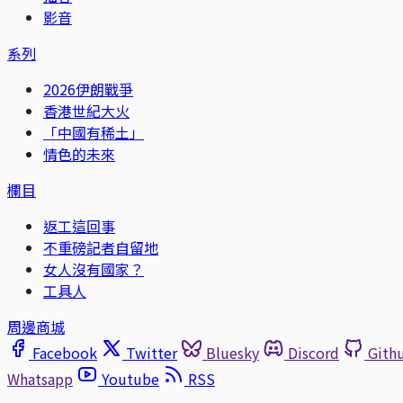
影音
系列
2026伊朗戰爭
香港世紀大火
「中國有稀土」
情色的未來
欄目
返工這回事
不重磅記者自留地
女人沒有國家？
工具人
周邊商城
Facebook
Twitter
Bluesky
Discord
Gith
Whatsapp
Youtube
RSS