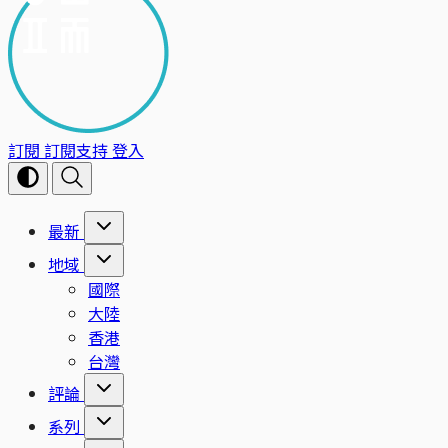
訂閱
訂閱支持
登入
最新
地域
國際
大陸
香港
台灣
評論
系列