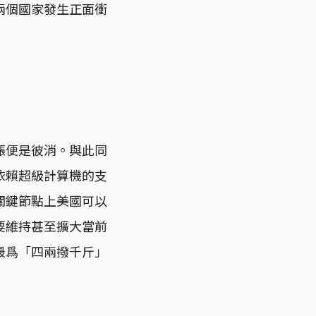
兩個國家發生正面衝
漲便是彼消。與此同
依賴超級計算機的支
關鍵節點上美國可以
要維持甚至擴大當前
最爲「四兩撥千斤」