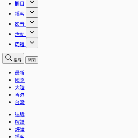
欄目
播客
影音
活動
周邊
搜尋
關閉
最新
國際
大陸
香港
台灣
速遞
解讀
評論
播客