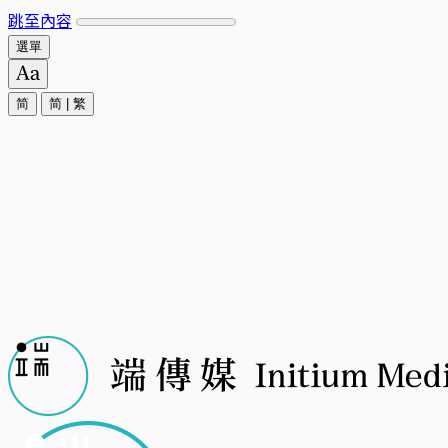
跳至內容
選單
简
简
|
繁