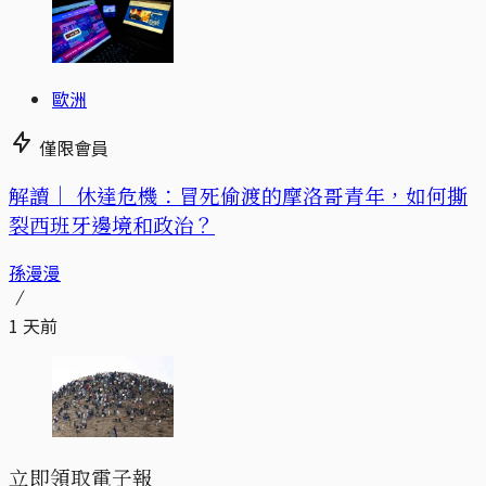
歐洲
僅限會員
解讀｜
休達危機：冒死偷渡的摩洛哥青年，如何撕
裂西班牙邊境和政治？
孫漫漫
1 天前
立即領取電子報