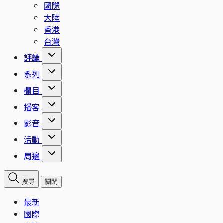
國際
大陸
香港
台灣
評論
系列
欄目
播客
影音
活動
周邊
搜尋
關閉
最新
國際