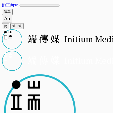
跳至內容
選單
简
简
|
繁