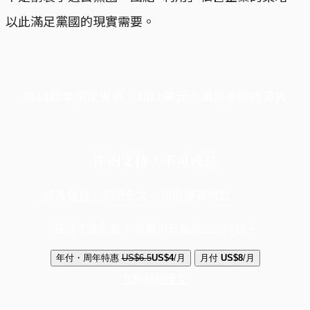
以此滿足黨國的現實需要。
端11周年限定優惠，1周1美元，讓思考保持清爽
你的支持，不可或缺
成為會員，閱讀全文，領取專屬權益
選擇守護方案 + 華爾街日報或紐約時報
年付・周年特惠
US$6.5
US$4
/月
月付
US$8
/月
立即解鎖全文