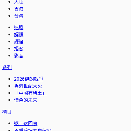
大陸
香港
台灣
速遞
解讀
評論
播客
影音
系列
2026伊朗戰爭
香港世紀大火
「中國有稀土」
情色的未來
欄目
返工这回事
不重磅記者自留地