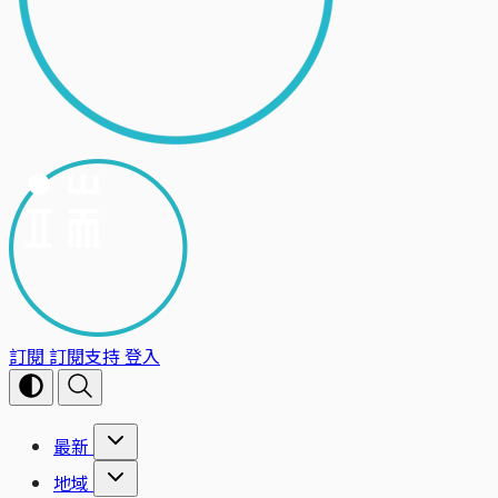
訂閱
訂閱支持
登入
最新
地域