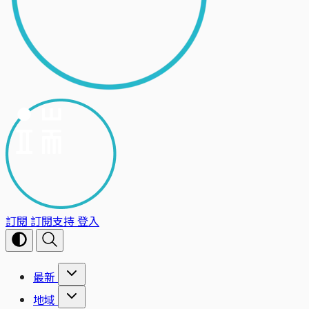
訂閱
訂閱支持
登入
最新
地域