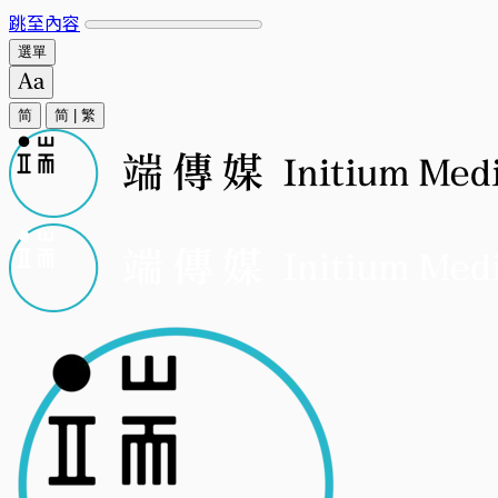
跳至內容
選單
简
简
|
繁