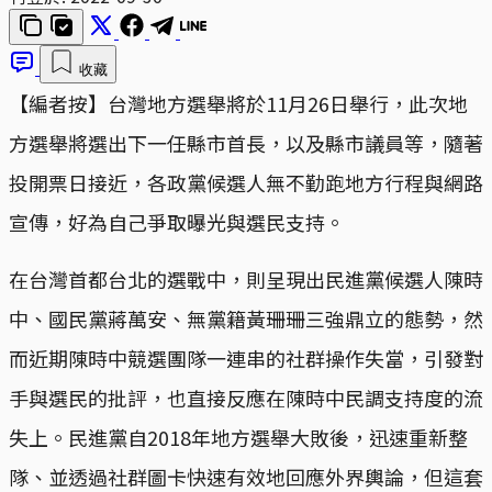
收藏
【編者按】台灣地方選舉將於11月26日舉行，此次地
方選舉將選出下一任縣市首長，以及縣市議員等，隨著
投開票日接近，各政黨候選人無不勤跑地方行程與網路
宣傳，好為自己爭取曝光與選民支持。
在台灣首都台北的選戰中，則呈現出民進黨候選人陳時
中、國民黨蔣萬安、無黨籍黃珊珊三強鼎立的態勢，然
而近期陳時中競選團隊一連串的社群操作失當，引發對
手與選民的批評，也直接反應在陳時中民調支持度的流
失上。民進黨自2018年地方選舉大敗後，迅速重新整
隊、並透過社群圖卡快速有效地回應外界輿論，但這套