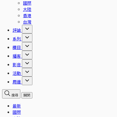
國際
大陸
香港
台灣
評論
系列
欄目
播客
影音
活動
周邊
搜尋
關閉
最新
國際