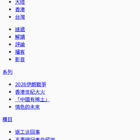
大陸
香港
台灣
速遞
解讀
評論
播客
影音
系列
2026伊朗戰爭
香港世紀大火
「中國有稀土」
情色的未來
欄目
返工这回事
不重磅記者自留地