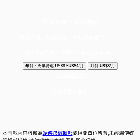
你的支持，不可或缺
成為會員，閱讀全文，領取專屬權益
選擇守護方案 + 華爾街日報或紐約時報
年付・周年特惠
US$6.5
US$4
/月
月付
US$8
/月
立即解鎖全文
已是會員？
登入
本刊載內容版權為
端傳媒編輯部
或相關單位所有,未經端傳媒