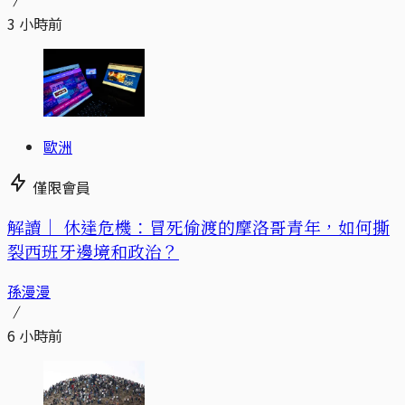
3 小時前
歐洲
僅限會員
解讀｜
休達危機：冒死偷渡的摩洛哥青年，如何撕
裂西班牙邊境和政治？
孫漫漫
6 小時前