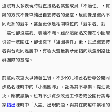
還沒有太多表現時就直接點名某些成員「不適任」，質
疑的方式不像單純出自支持者的憂慮，反而像是黨內不
同派系的競爭，甚至更像是相關職位的「競爭者」對
「選他卻沒選我」表達不滿。雖然這類貼文僅在小圈層
引發一波關注，卻也奠下「盜圖事件」後，民進黨支持
者與台派同溫層中，有極大聲量將矛頭指向競選網路社
群團隊的基礎。
前述兩次重大爭議發生後，不少KOL和匿名粉專公開同
步點名陳時中的「小編團隊」，認為其不專業、提油救
火，應被撤換。也有不少資深政治工作者或公關行銷專
家
指出
陳時中「人設」出現問題，與其在防疫中累積的