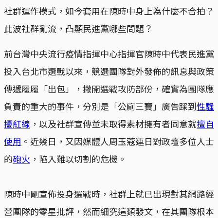
社群運作模式，如今套用在陳時中身上為什麼不合拍？
此波社群亂流，凸顯民進黨哪些問題？
前台灣中央流行疫情指揮中心指揮官陳時中代表民進黨
投入台北市選戰以來，競選團隊對外發佈的訊息與政策
傳遞履履「出包」，撇開選戰攻防部份，確實為團隊應
負責的重大的事件，分別是「公廁三寶」廣告踩到
性騷
擾紅線
，以及社群宣傳並未取得素材擁有者同意就
擅自
使用
。近幾日，又因媒體人周玉蔻連日對政壇多位人士
的
砲火
，陷入難以切割的危機。
陳時中剛宣佈投身選戰時，社群上就已出現對其網路經
營團隊的零星批評，然而細究這類發文，在其團隊根本