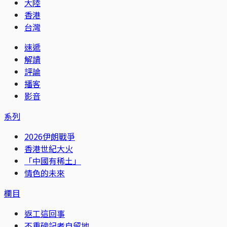
大陸
香港
台灣
速遞
解讀
評論
播客
影音
系列
2026伊朗戰爭
香港世紀大火
「中國有稀土」
情色的未來
欄目
返工這回事
不重磅記者自留地