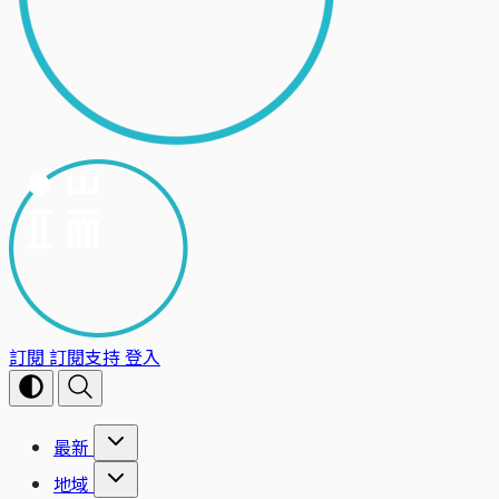
訂閱
訂閱支持
登入
最新
地域