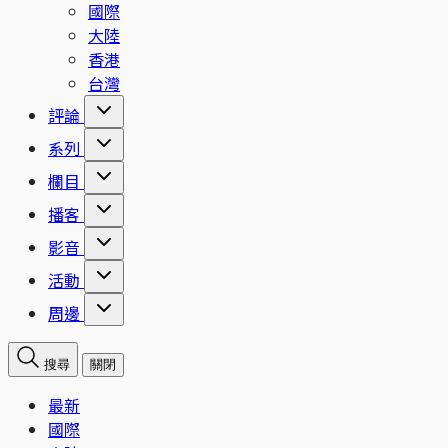
國際
大陸
香港
台灣
評論
系列
欄目
播客
影音
活動
周邊
搜尋
關閉
最新
國際