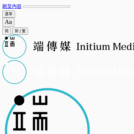
跳至內容
選單
简
简
|
繁