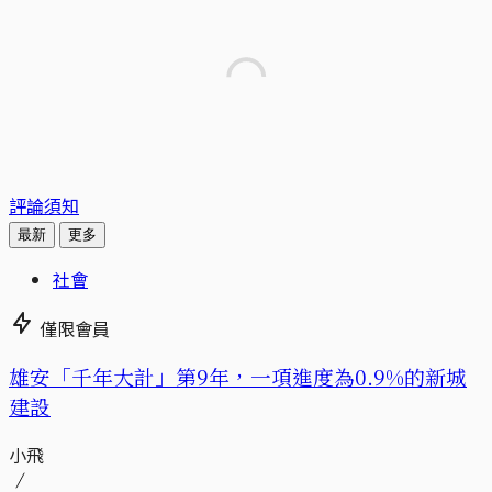
評論須知
最新
更多
社會
僅限會員
​​雄安「千年大計」第9年，一項進度為0.9%的新城
建設
小飛