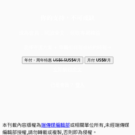
你的支持，不可或缺
成為會員，閱讀全文，領取專屬權益
選擇守護方案 + 華爾街日報或紐約時報
年付・周年特惠
US$6.5
US$4
/月
月付
US$8
/月
立即解鎖全文
已是會員？
登入
本刊載內容版權為
端傳媒編輯部
或相關單位所有,未經端傳媒
編輯部授權,請勿轉載或複製,否則即為侵權。