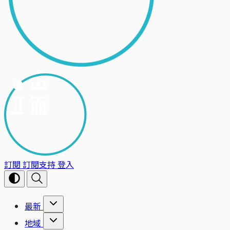
訂閱
訂閱支持
登入
最新
地域