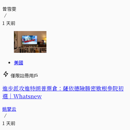
曾雪雯
1 天前
美國
僅限註冊用戶
進步派攻進特朗普票倉：薩依德險勝密歇根參院初
選｜Whatsnew
姚拏云
1 天前