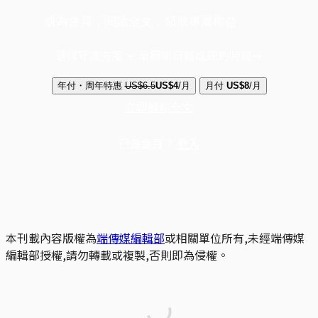
成為會員，閱讀全文，領取專屬權益
選擇守護方案 + 華爾街日報或紐約時報
年付・周年特惠
US$6.5
US$4
/月
月付
US$8
/月
立即解鎖全文
已是會員？
登入
本刊載內容版權為
端傳媒編輯部
或相關單位所有,未經端傳媒
編輯部授權,請勿轉載或複製,否則即為侵權。