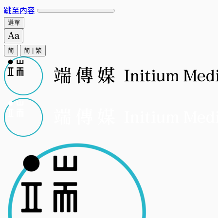
跳至內容
選單
简
简
|
繁