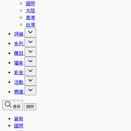
國際
大陸
香港
台灣
評論
系列
欄目
播客
影音
活動
周邊
搜尋
關閉
最新
國際