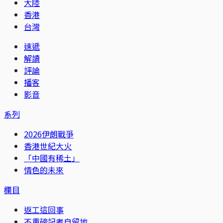
大陸
香港
台灣
速遞
解讀
評論
播客
影音
系列
2026伊朗戰爭
香港世紀大火
「中國有稀土」
情色的未來
欄目
返工這回事
不重磅記者自留地