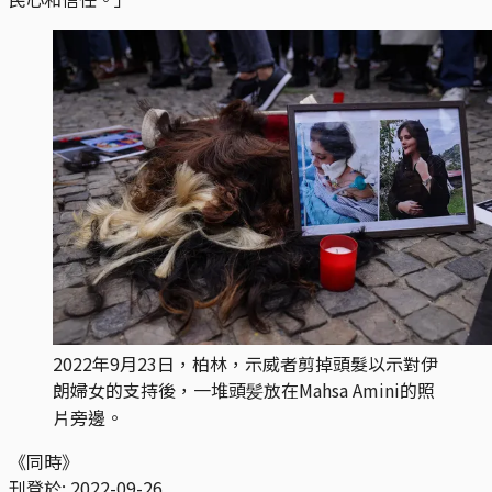
2022年9月23日，柏林，示威者剪掉頭髮以示對伊
朗婦女的支持後，一堆頭髪放在Mahsa Amini的照
片旁邊。
《同時》
刊登於:
2022-09-26