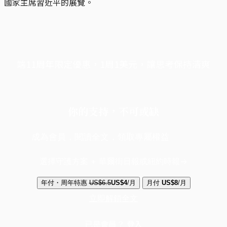
國家主席習近平的展覽。
端11周年限定優惠，1周1美元，讓思考保持清爽
你的支持，不可或缺
成為會員，閱讀全文，領取專屬權益
選擇守護方案 + 華爾街日報或紐約時報
年付・周年特惠
US$6.5
US$4
/月
月付
US$8
/月
立即解鎖全文
已是會員？
登入