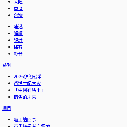
大陸
香港
台灣
速遞
解讀
評論
播客
影音
系列
2026伊朗戰爭
香港世紀大火
「中國有稀土」
情色的未來
欄目
返工這回事
不重磅記者自留地