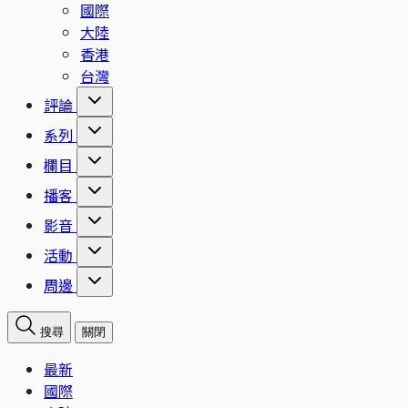
國際
大陸
香港
台灣
評論
系列
欄目
播客
影音
活動
周邊
搜尋
關閉
最新
國際