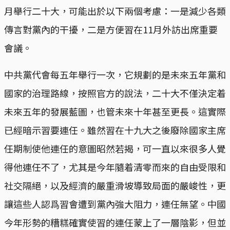
月舉行二十大，可能出於以下兩個考慮：一是減少各類
傳言對黨內的干擾，二是方便習在11月外訪出席重要
會議。
中共黨代會每五年舉行一次，它規劃的是未來五年黨和
國家的治理路線，按照官方的說法，二十大不僅決定着
未來五年的發展藍圖，也管未來十年甚至更長。這實際
已經暗示習要連任。雖然習在十九大之後廢除國家主席
任期制使他連任的意圖昭然若揭，可一直以來很多人覺
得他連任不了，尤其是今年隨着清零而來的自由受限和
社交隔絕，以及經濟的嚴重滑坡導致局面的嚴峻性，更
讓這些人認爲習會遭到黨內強大阻力，連任無望。中國
今年形勢的糟糕確實使習的連任蒙上了一層陰影，但並