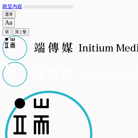
跳至內容
選單
简
简
|
繁