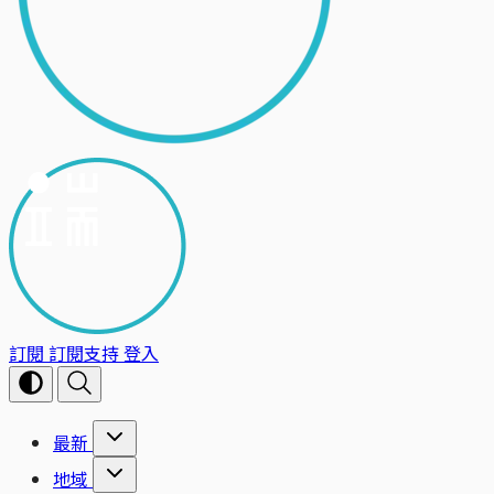
訂閱
訂閱支持
登入
最新
地域