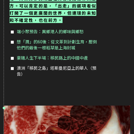
方。可以肯定的是，「出走」的選項看似
打開了一個更廣闊的世界，但連環的未知
和不確定性，也在前方。
端小聚預告：異鄉港人的鄉味與鄉愁
想「潤」的60後：從文革到計劃生育，壓倒
他們的最後一根稻草是上海封城
豪賭人生下半場：移民路上的中國中產
澳洲「移民之島」塔斯曼尼亞上的華人（預
告）