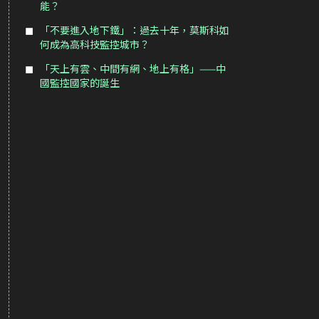
能？
「不要進入地下鐵」：過去十年，莫斯科如
何成為高科技監控城市？
「天上有雲、中間有網、地上有格」——中
國監控國家的誕生