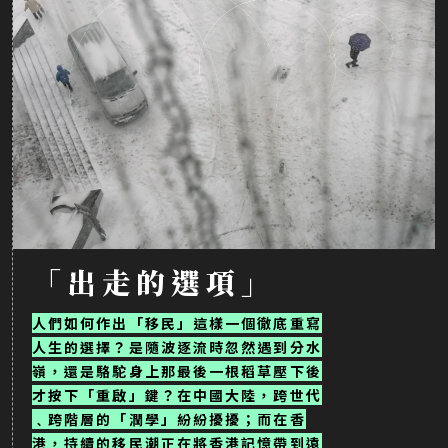
「出走的選項」
人們如何作出「移民」這樣一個徹底重寫
人生的選擇？是隨波逐流時忽然遇到分水
嶺，還是駱駝身上那最後一根稻草壓下後
才按下「重啟」鍵？在中國大陸，跨世代
﹑跨階層的「潤學」紛紛擾擾；而在香
港，持續的移民潮正在將香港記憶帶到遠