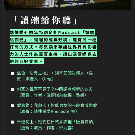
「讀端給你聽」
端傳媒七週年特別企劃Podcast「讀端
給你聽」，讓端的經典好稿，能有另一種
打開的方式。每集請來華語世界具有影響
力的人士作為嘉賓主持，讀出端傳媒過去
的經典好文章。
藍色「法外之地」，回不去的討海人（嘉
賓：媒體人，Qing）
刺耳的聲音不見了？中國調查報導的冬天
（嘉賓：作者，端傳媒前總編，吳婧）
愛慾錄：我與人工智能男友的一段賽博戀愛
（嘉賓：談性說愛Podcaster揚）
華燈初上，她們在日式酒店裡「販賣愛情」
（嘉賓：演員、作者，鄧九雲）