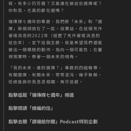
就，有多少仍可選？又是誰在做這些選擇呢？
你和我，也真的都在選嗎？
端傳媒七週年的專題，我們將「未來」和「選
擇」兩個詞放在了一起。說實話，在這個充斥
著壞消息的2022年（經歷了充斥著壞消息的
這些年），定下這個主題，就是希望我們還能
做出一個積極的動作，指向一個可能性；在審
視現實時，帶著一個未來的視角。
「我的未來，誰的選擇？」專題的四組報導，
有關選擇、有關未來，常常混沌、幾乎無解，
但總是與你我息息相關、無可逃避。
點擊追蹤
「端傳媒七週年」頻道
點擊閱讀「
總編的信
」
點擊去聽
「讀端給你聽」Podcast特別企劃