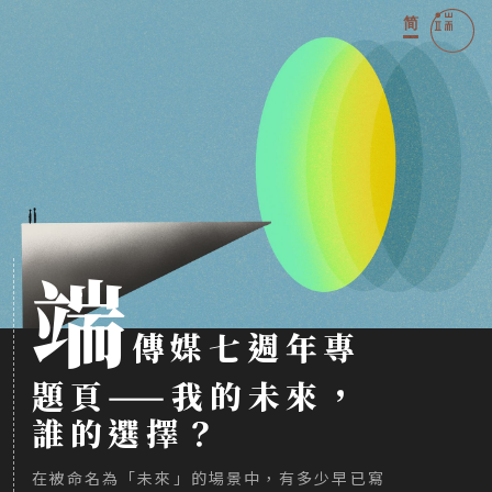
简
端
傳媒七週年專
題頁——我的未來，
誰的選擇？
在被命名為「未來」的場景中，有多少早已寫