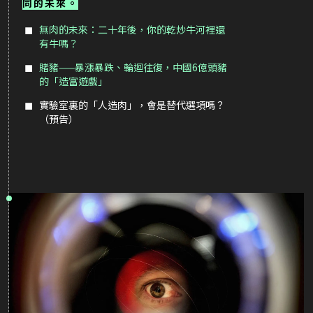
同的未來。
無肉的未來：二十年後，你的乾炒牛河裡還
有牛嗎？
賭豬——暴漲暴跌、輪迴往復，中國6億頭豬
的「造富遊戲」
實驗室裏的「人造肉」，會是替代選項嗎？
（預告）