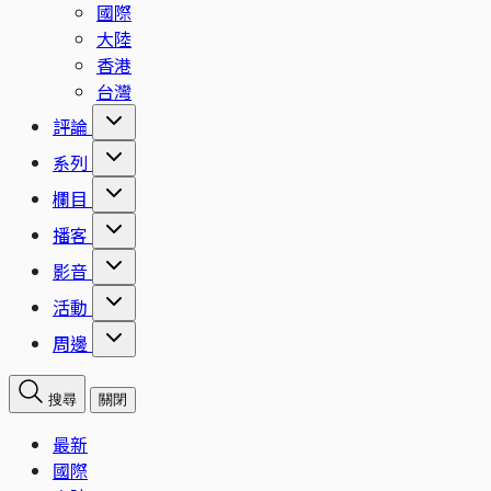
國際
大陸
香港
台灣
評論
系列
欄目
播客
影音
活動
周邊
搜尋
關閉
最新
國際