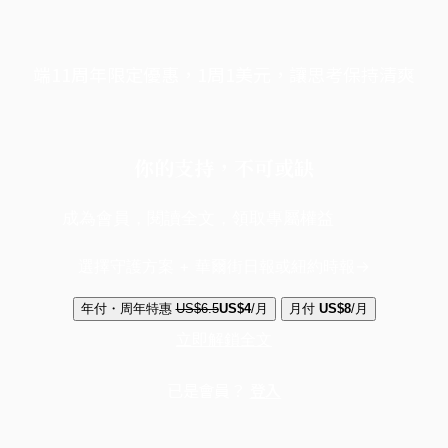
端11周年限定優惠，1周1美元，讓思考保持清爽
你的支持，不可或缺
成為會員，閱讀全文，領取專屬權益
選擇守護方案 + 華爾街日報或紐約時報
年付・周年特惠
US$6.5
US$4
/月
月付
US$8
/月
立即解鎖全文
已是會員？
登入