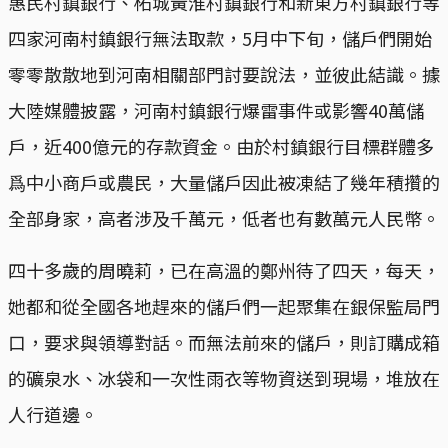
惠民村鎮銀行、柘城黃淮村鎮銀行和新東方村鎮銀行等
四家河南村鎮銀行無法取款，5月中下旬，儲戶們開始
零零散散地到河南相關部門討要說法，並彼此結識。據
大陸媒體披露，河南村鎮銀行爆雷事件或影響40萬儲
戶，近400億元的存款資金。由於村鎮銀行目標群體多
爲中小商戶或農民，大量儲戶因此被凍結了幾年積攢的
全部身家，高者涉及千萬元，低者也有數萬元人民幣。
四十多歲的周曉莉，已在高溫的鄭州待了四天，每天，
她都和從全國各地趕來的儲戶們一起聚集在銀保監局門
口，要求與領導對話。而無法前來的儲戶，則訂購成箱
的礦泉水、冰袋和一次性雨衣等物資送到現場，堆放在
人行道邊。