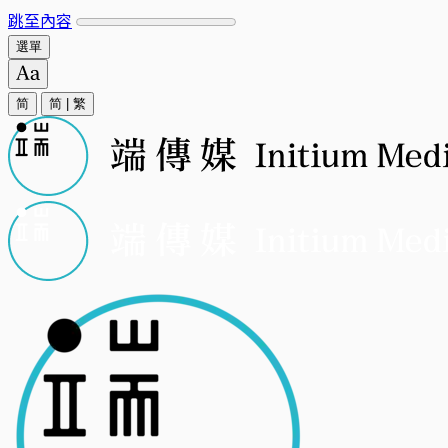
跳至內容
選單
简
简
|
繁