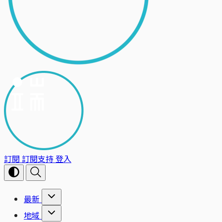
訂閱
訂閱支持
登入
最新
地域