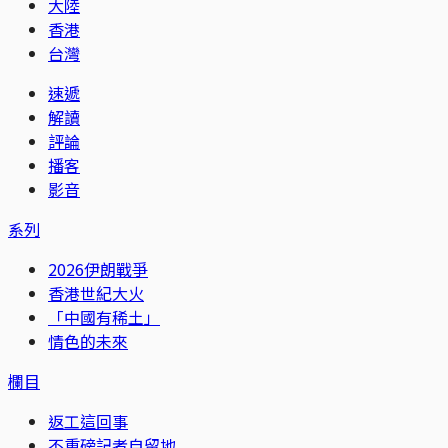
大陸
香港
台灣
速遞
解讀
評論
播客
影音
系列
2026伊朗戰爭
香港世紀大火
「中國有稀土」
情色的未來
欄目
返工這回事
不重磅記者自留地