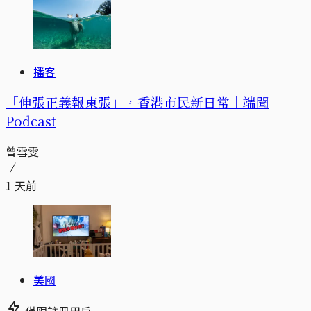
播客
「伸張正義報東張」，香港市民新日常｜端聞
Podcast
曾雪雯
1 天前
美國
僅限註冊用戶