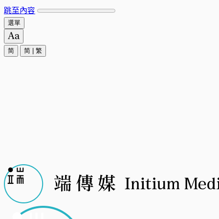
跳至內容
選單
简
简
|
繁