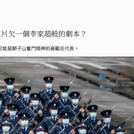
匪片欠一個李家超般的劇本？
可能是獅子山奮鬥精神的最勵志代表。