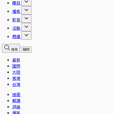
欄目
播客
影音
活動
周邊
搜尋
關閉
最新
國際
大陸
香港
台灣
速遞
解讀
評論
播客