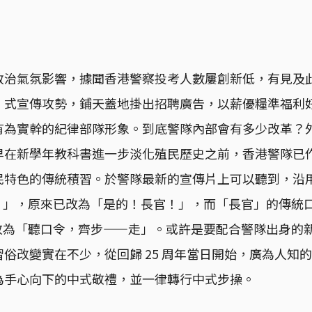
政治氣氛影響，據聞香港警察投考人數屢創新低，有見及
」式宣傳攻勢，鋪天蓋地掛出招聘廣告，以薪優糧準福利
有為實幹的紀律部隊形象。到底警隊內部會有多少改革？
早在新學年教科書進一步淡化殖民歷史之前，香港警隊已
民特色的傳統積習。於警隊最新的宣傳片上可以聽到，沿
ir！」，原來已改為「是的！長官！」，而「長官」的傳統口
樣改為「聽口令，齊步——走」。或許是要配合警隊出身的
俗改變實在不少，從回歸 25 周年當日開始，廣為人知
為手心向下的中式敬禮，並一律轉行中式步操。