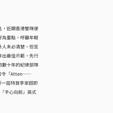
此，近期香港警隊便
好為重點，呼籲年輕
外人未必清楚，但至
作出最佳示範，先行
用數十年的紀律部隊
令「Atten——
新一屆特首李家超即
的「手心向前」英式