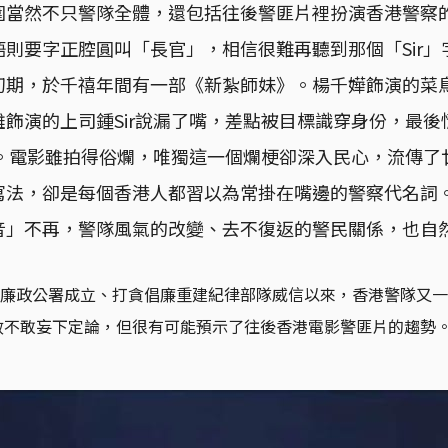
圍當然不只警隊全體，還包括往後警匪片裡扮演香港警察
則要字正腔圓叫「長官」，相信很難再聽到那個「Sir」
初期，於千禧年間有一部《新紮師妹》。楊千嬅飾演的菜
飾演的上司鍾Sir說漏了嘴，差點被目標識穿身份，最後
關。電影雖拍得俗爛，唯獨這一個爛梗卻深入民心，流傳了廿
寫法，卻是每個香港人都習以為常掛在嘴邊的警察代名詞
音」不再，警隊風氣的改變、去不復返的警民關係，也自
 年代廉政公署成立、打貪倡廉重建紀律部隊威信以來，香港警隊又
效不敢妄下定論，但很有可能預示了往後香港電影警匪片的趨勢