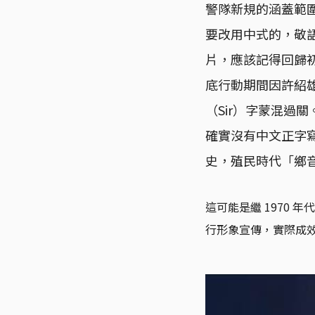
警隊新規的涵蓋範
要改用中式的，敬語
片，應該記得回歸
底行動期間因許紹雄
（Sir）字蒙混過
確實沒有中文正字
史，殖民時代「鄉
這可能是繼 1970
行形象宣傳，實際成