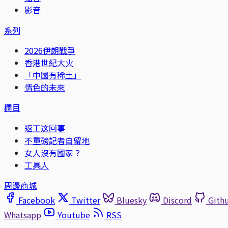
影音
系列
2026伊朗戰爭
香港世紀大火
「中國有稀土」
情色的未來
欄目
返工这回事
不重磅記者自留地
女人沒有國家？
工具人
周邊商城
Facebook
Twitter
Bluesky
Discord
Gith
Whatsapp
Youtube
RSS