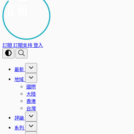
訂閱
訂閱支持
登入
最新
地域
國際
大陸
香港
台灣
評論
系列