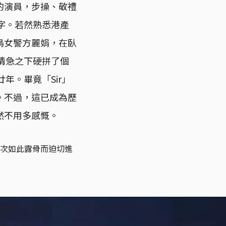
的演員，步操、敬禮
字。若然熟悉港產
鳥女警方麗娟，在臥
情急之下硬拼了個
年。畢竟「Sir」
。不過，這已成為歷
然不用多感慨。
一次如此露骨而迫切進
。