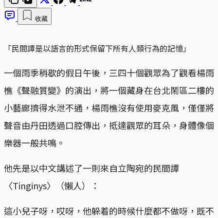
收藏
「民間譚是以語言的形式保留下所有人類行為的記憶」
一個雨季稍歇的假日午後，三四十個觀眾為了觀看楊雨
樵《聲融質變》的演出，將一個藏身在台北鬧區二樓的
小藝廊擠得水泄不通，楊雨樵沒有使用麥克風，僅僅將
聲音由丹田透過口腔傳出，抵達觀眾的耳朵，身體像個
樂器一般共鳴。
他先是以中文講述了一則來自立陶宛的民間譚
〈Tinginys〉（懶人）：
這小兒子呀，哎呀，他躲着的時候什麼都不做呀，既不