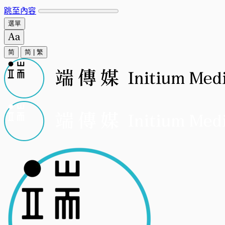
跳至內容
選單
简
简
|
繁