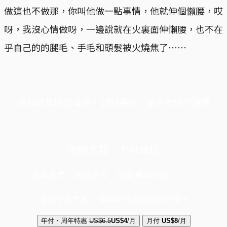
做這也不做那，你叫他做一點事情，他就伸個懶腰，哎
呀，我沒心情做呀，一邊說就在火裏面伸懶腰，也不在
乎自己的的腿毛、手毛和頭髮被火燒焦了⋯⋯
端11周年限定優惠，1周1美元，讓思考保持清爽
你的支持，不可或缺
成為會員，閱讀全文，領取專屬權益
選擇守護方案 + 華爾街日報或紐約時報
年付・周年特惠
US$6.5
US$4
/月
月付
US$8
/月