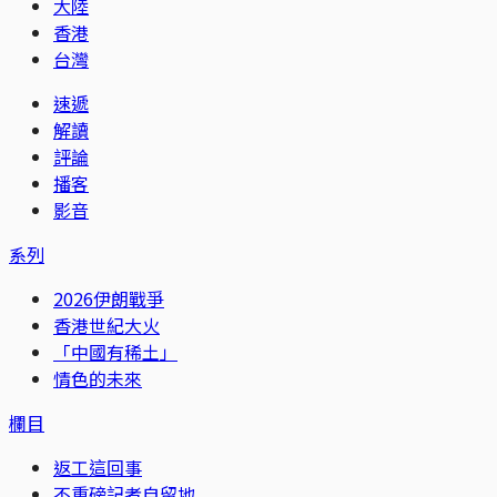
大陸
香港
台灣
速遞
解讀
評論
播客
影音
系列
2026伊朗戰爭
香港世紀大火
「中國有稀土」
情色的未來
欄目
返工這回事
不重磅記者自留地