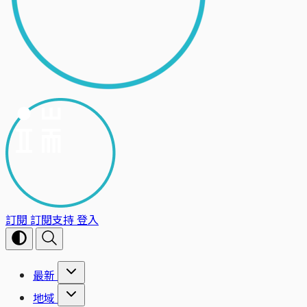
訂閱
訂閱支持
登入
最新
地域