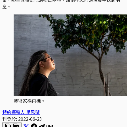
息。
藝術家楊雨樵。
特約撰稿人 吳思薇
刊登於:
2022-06-23