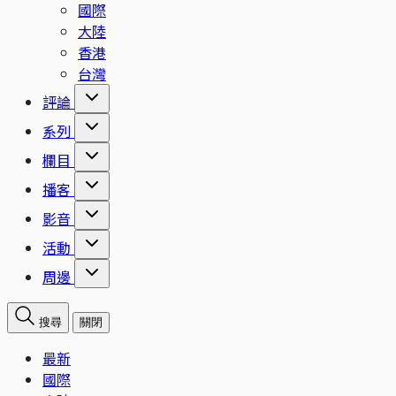
國際
大陸
香港
台灣
評論
系列
欄目
播客
影音
活動
周邊
搜尋
關閉
最新
國際