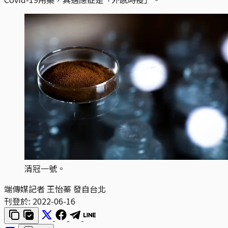
清冠一號。
端傳媒記者 王怡蓁 發自台北
刊登於:
2022-06-16