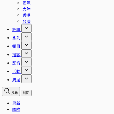
國際
大陸
香港
台灣
評論
系列
欄目
播客
影音
活動
周邊
搜尋
關閉
最新
國際