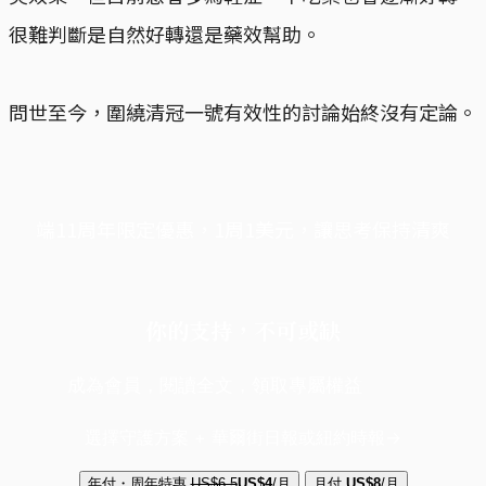
很難判斷是自然好轉還是藥效幫助。
問世至今，圍繞清冠一號有效性的討論始終沒有定論。
端11周年限定優惠，1周1美元，讓思考保持清爽
你的支持，不可或缺
成為會員，閱讀全文，領取專屬權益
選擇守護方案 + 華爾街日報或紐約時報
年付・周年特惠
US$6.5
US$4
/月
月付
US$8
/月