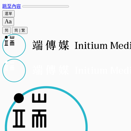
跳至內容
選單
简
简
|
繁