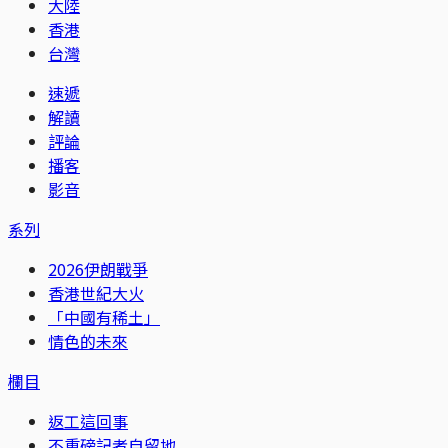
大陸
香港
台灣
速遞
解讀
評論
播客
影音
系列
2026伊朗戰爭
香港世紀大火
「中國有稀土」
情色的未來
欄目
返工這回事
不重磅記者自留地