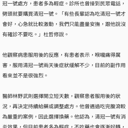
冠一號處方，患者多為輕症。診所也曾接到民眾電話，
劈頭就要購買清冠一號。「有些長輩認為吃清冠一號才
會好，心急就比較激動，我們只能盡量安撫，跟他說沒
有確診不要吃。」杜哲修說。
他觀察病患服用後的反應，有患者表示，喉嚨痛得厲
害，服用清冠一號兩天後症狀緩解不少，目前的副作用
看來並不是很強烈。
醫師林野武則選擇開立短天數，觀察患者服用後的狀
況，再決定持續給藥或調整處方。他曾遇過吃完腹瀉較
為嚴重的案例，因此選擇換藥。他認為，清冠一號有消
炎效果，但目前患者多為輕症，不吃藥也會逐漸好轉，