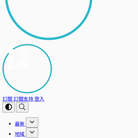
訂閱
訂閱支持
登入
最新
地域