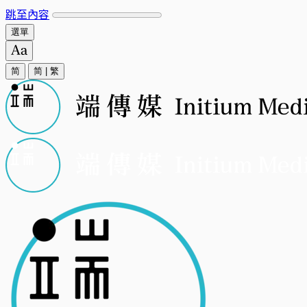
跳至內容
選單
简
简
|
繁