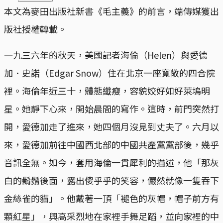
本文為麥田出版社新書《毛主義》的前言，端傳媒獲出
版社授權轉載。
一九三六年的秋天，美國記者海倫（Helen）與愛德
加．史諾（Edgar Snow）住在北京一座寬敞的四合院
裡。海倫年近三十，體態纖瘦，容貌姣好如好萊塢明
星。她靜下心來，開始晨間的寫作。這時，前門突然打
開，愛德加走了進來，她四個月沒見到丈夫了。六月以
來，愛德加前往中國西北部的中國共產黨黨部後，幾乎
音訊全無。如今，套用海倫一貫犀利的描述，他「那灰
白的鬍鬚後面，露出傻乎乎的笑容，儼然就像一隻吞下
金絲雀的貓」。他戴著一頂「褪色的灰帽，帽子前方有
顆紅星」，興高采烈地在家裡手舞足蹈，並向家裡的中