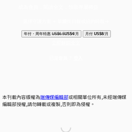
成為會員，閱讀全文，領取專屬權益
選擇守護方案 + 華爾街日報或紐約時報
年付・周年特惠
US$6.5
US$4
/月
月付
US$8
/月
立即解鎖全文
已是會員？
登入
本刊載內容版權為
端傳媒編輯部
或相關單位所有,未經端傳媒
編輯部授權,請勿轉載或複製,否則即為侵權。