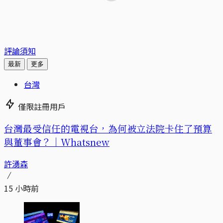
評論須知
最新
更多
台灣
僅限註冊用戶
台灣最受信任的電視台，為何被立法院卡住了預算
與董事會？｜Whatsnew
許湧森
15 小時前