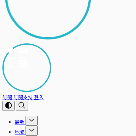
訂閱
訂閱支持
登入
最新
地域