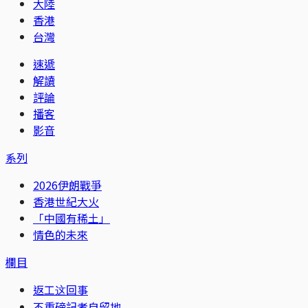
大陸
香港
台灣
速遞
解讀
評論
播客
影音
系列
2026伊朗戰爭
香港世紀大火
「中國有稀土」
情色的未來
欄目
返工这回事
不重磅記者自留地