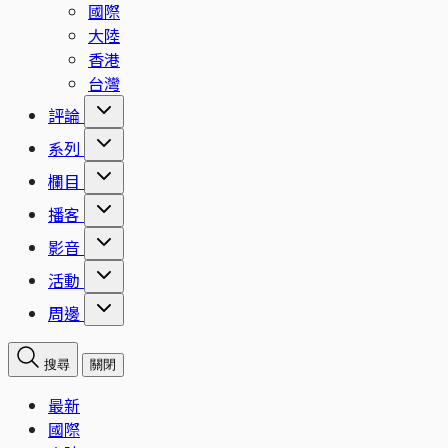
國際
大陸
香港
台灣
評論
系列
欄目
播客
影音
活動
周邊
搜尋
關閉
最新
國際