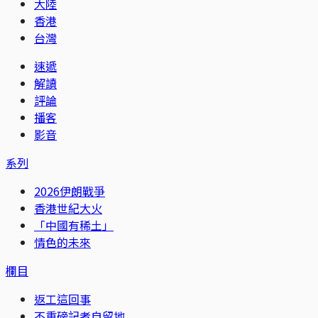
大陸
香港
台灣
速遞
解讀
評論
播客
影音
系列
2026伊朗戰爭
香港世紀大火
「中國有稀土」
情色的未來
欄目
返工這回事
不重磅記者自留地