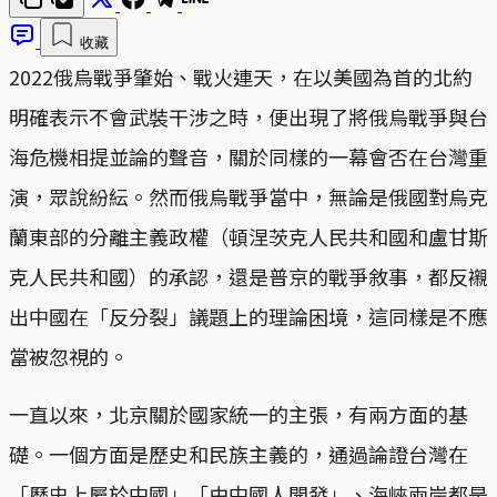
收藏
2022俄烏戰爭肇始、戰火連天，在以美國為首的北約
明確表示不會武裝干涉之時，便出現了將俄烏戰爭與台
海危機相提並論的聲音，關於同樣的一幕會否在台灣重
演，眾說紛紜。然而俄烏戰爭當中，無論是俄國對烏克
蘭東部的分離主義政權（頓涅茨克人民共和國和盧甘斯
克人民共和國）的承認，還是普京的戰爭敘事，都反襯
出中國在「反分裂」議題上的理論困境，這同樣是不應
當被忽視的。
一直以來，北京關於國家統一的主張，有兩方面的基
礎。一個方面是歷史和民族主義的，通過論證台灣在
「歷史上屬於中國」「由中國人開發」、海峽兩岸都是