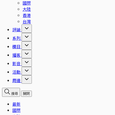
國際
大陸
香港
台灣
評論
系列
欄目
播客
影音
活動
周邊
搜尋
關閉
最新
國際