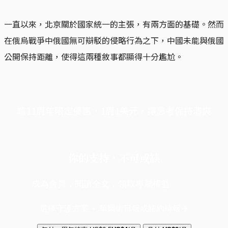
一直以來，北京關於國家統一的主張，有兩方面的基礎。然而
在俄烏戰爭中俄國無可辯駁的侵略行為之下，中國未能與俄國
公開保持距離，使得這兩種敘事都顯得十分尷尬。
端11周年限定優惠，1周1美元，讓思考保持清爽
你的支持，不可或缺
成為會員，閱讀全文，領取專屬權益
選擇守護方案 + 華爾街日報或紐約時報