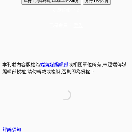
年付・周年特惠
US$6.5
US$4
/月
月付
US$8
/月
立即解鎖全文
已是會員？
登入
本刊載內容版權為
端傳媒編輯部
或相關單位所有,未經端傳媒
編輯部授權,請勿轉載或複製,否則即為侵權。
評論須知