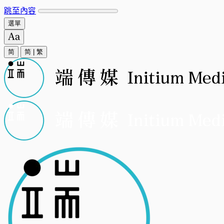
跳至內容
選單
简
简
|
繁