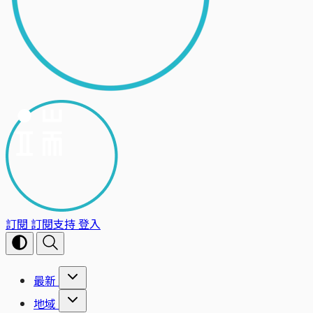
訂閱
訂閱支持
登入
最新
地域