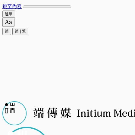
跳至內容
選單
简
简
|
繁