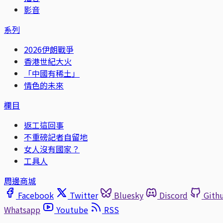
影音
系列
2026伊朗戰爭
香港世紀大火
「中國有稀土」
情色的未來
欄目
返工這回事
不重磅記者自留地
女人沒有國家？
工具人
周邊商城
Facebook
Twitter
Bluesky
Discord
Gith
Whatsapp
Youtube
RSS