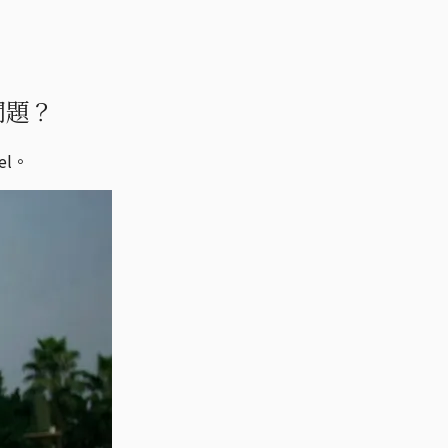
問題？
l。