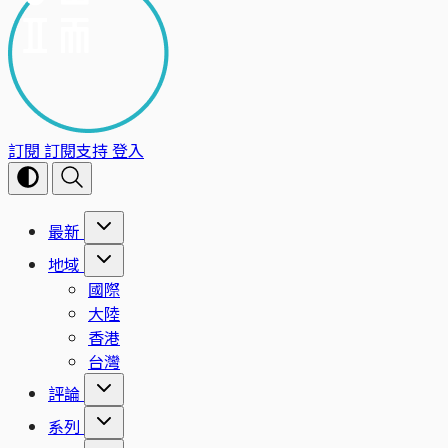
訂閱
訂閱支持
登入
最新
地域
國際
大陸
香港
台灣
評論
系列