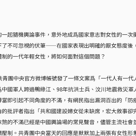
的一起隨機輿論事件，意外地成爲國家意志對女性的一次
下了不可忽視的伏筆——在國家表現出明確的厭女態度後
體制的一代年輕女性，將如何面對這個問題？
，共青團中央官方微博帳號發了一條文案爲「一代人有一代
爲中國軍人跨過鴨綠江、98年抗洪士兵、汶川地震救災軍
博當即引起不同角度的不滿，有網民指出漏洞百出的「防
角的批評者指出「共和國建設婦女從未缺席，宏大敘事卻
抹煞的不滿已經是中國輿論場的常見聲音，儘管主流社會
調壓制。共青團中央當天的回應是默默加上兩張有女性形