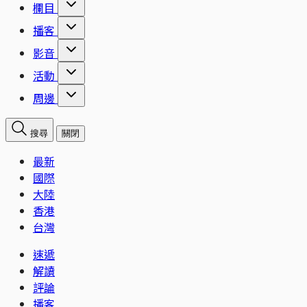
欄目
播客
影音
活動
周邊
搜尋
關閉
最新
國際
大陸
香港
台灣
速遞
解讀
評論
播客