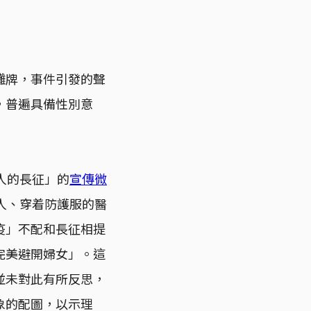
攤牌，事件引發的聲
，普遍具備性別意
人的長征」的
宣傳微
人、穿着防護服的醫
疫」不配和長征相提
完美避開婦女」。這
並未對此有所反思，
象的配圖，以示理