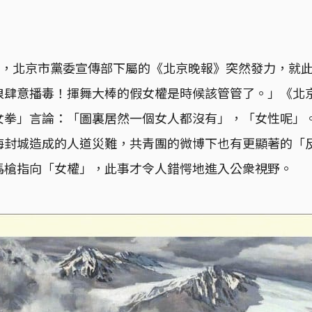
2日，北京市黨委宣傳部下屬的《北京晚報》突然發力，就
浪肆意播毒！揮舞大棒的假女權是時候該管管了。」《北
女拳」言論：「圖裏居然一個女人都沒有」，「女性呢」
海封城造成的人道災難，共青團的微博下也有更顯著的「
馬槍指向「女權」，此事才令人錯愕地進入公衆視野。