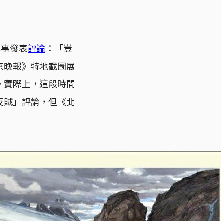
此事發表
評論
：「豈
京晚報》特地截圖展
。實際上，這段時間
反賊」評論，但《北