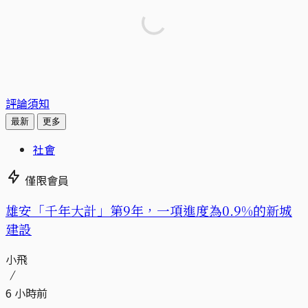
評論須知
最新
更多
社會
僅限會員
​​雄安「千年大計」第9年，一項進度為0.9%的新城
建設
小飛
6 小時前