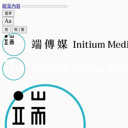
跳至內容
選單
简
简
|
繁