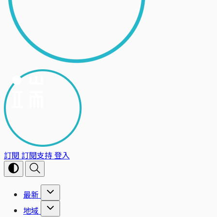
訂閱
訂閱支持
登入
最新
地域