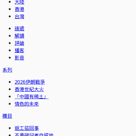
大陸
香港
台灣
速遞
解讀
評論
播客
影音
系列
2026伊朗戰爭
香港世紀大火
「中國有稀土」
情色的未來
欄目
返工這回事
不重磅記者自留地