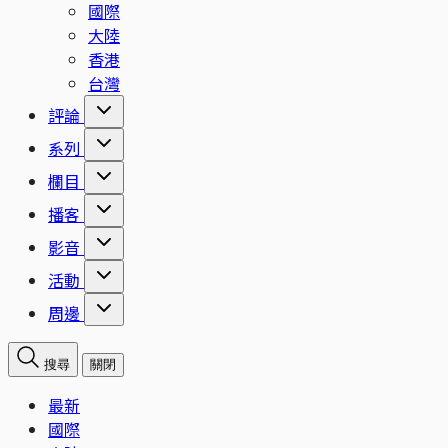
國際
大陸
香港
台灣
評論
系列
欄目
播客
影音
活動
周邊
搜尋
關閉
最新
國際