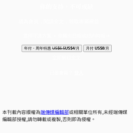
你的支持，不可或缺
成為會員，閱讀全文，領取專屬權益
選擇守護方案 + 華爾街日報或紐約時報
年付・周年特惠
US$6.5
US$4
/月
月付
US$8
/月
立即解鎖全文
已是會員？
登入
本刊載內容版權為
端傳媒編輯部
或相關單位所有,未經端傳媒
編輯部授權,請勿轉載或複製,否則即為侵權。