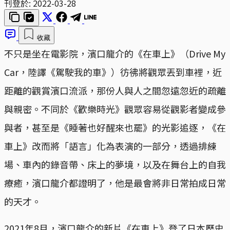
刊登於:
2022-03-28
收藏
不只是坐在電影院，濱口龍介的《在車上》（Drive My
Car，陸譯《駕駛我的車》）彷彿將觀眾丟到車裡，近
距離的觀賞濱口流派，那份人與人之間忽遠忽近的疏離
與親密。不同於《歡樂時光》觀眾容易從觀影者變成參
與者，甚至是《睡著也好醒來也罷》的光影追逐，《在
車上》改而將「語言」化為表演的一部分，透過排練
場、車內的錄音帶、床上的夢境，以及在舞台上的自我
療癒，濱口龍介都證明了，他是最會將非日常拍成日常
的天才。
2021年8月，濱口龍介的新片《在車上》登了日本歷史