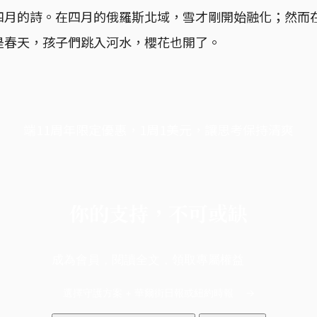
四月的詩。在四月的俄羅斯北域，雪才剛開始融化；然而
是春天，孩子們跳入河水，櫻花也開了。
端11周年限定優惠，1周1美元，讓思考保持清爽
你的支持，不可或缺
成為會員，閱讀全文，領取專屬權益
選擇守護方案 + 華爾街日報或紐約時報