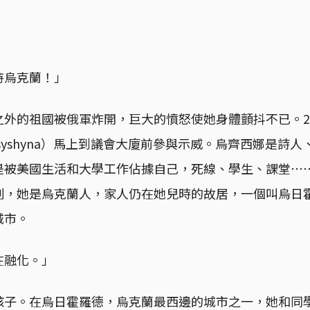
持烏克蘭！」
之外的祖國被俄軍炸開，巨大的憤怒使她身體顫抖不已。2
Lutsyshyna）馬上到議會大廈前參與示威。烏齊西娜是詩
是被美國生活和大學工作佔據自己，死線、學生、課堂⋯
刻，她是烏克蘭人，家人仍在她兒時的故居，一個叫烏日
城市。
在融化。」
孩子。在烏日霍羅德，烏克蘭最西邊的城市之一，她和同