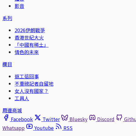
影音
系列
2026伊朗戰爭
香港世紀大火
「中國有稀土」
情色的未來
欄目
返工這回事
不重磅記者自留地
女人沒有國家？
工具人
周邊商城
Facebook
Twitter
Bluesky
Discord
Gith
Whatsapp
Youtube
RSS