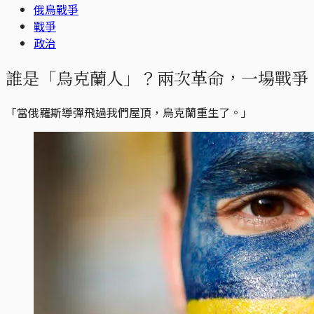
俄烏戰爭
戰爭
政治
誰是「烏克蘭人」？兩次革命，一場戰爭
「當俄羅斯導彈飛過我們屋頂，烏克蘭重生了。」