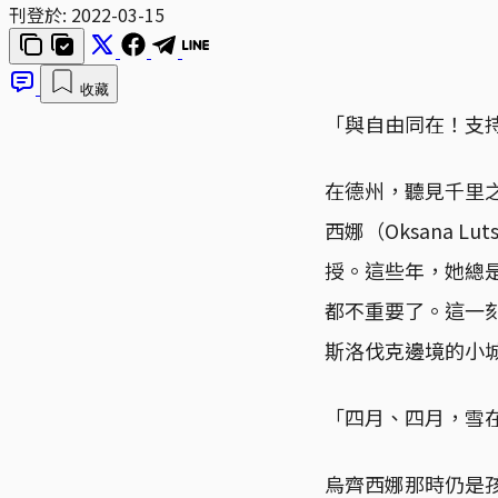
刊登於:
2022-03-15
收藏
「與自由同在！支
在德州，聽見千里
西娜（Oksana 
授。這些年，她總
都不重要了。這一
斯洛伐克邊境的小
「四月、四月，雪
烏齊西娜那時仍是