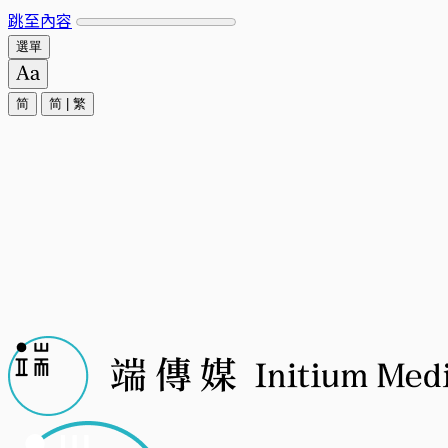
跳至內容
選單
简
简
|
繁