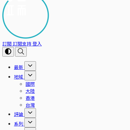
訂閱
訂閱支持
登入
最新
地域
國際
大陸
香港
台灣
評論
系列