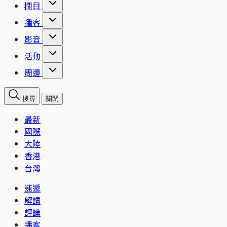
欄目
播客
影音
活動
周邊
搜尋
關閉
最新
國際
大陸
香港
台灣
速遞
解讀
評論
播客