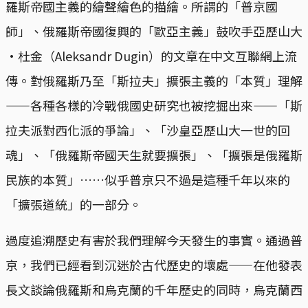
羅斯帝國主義的繪聲繪色的描繪。所謂的「普京國
師」、俄羅斯帝國復興的「歐亞主義」鼓吹手亞歷山大
·杜金（Aleksandr Dugin）的文章在中文互聯網上流
傳。對俄羅斯乃至「斯拉夫」擴張主義的「本質」理解
——各種各樣的冷戰俄國史研究也被挖掘出來——「斯
拉夫派對西化派的爭論」、「沙皇亞歷山大一世的回
魂」、「俄羅斯帝國天生就要擴張」、「擴張是俄羅斯
民族的本質」……似乎普京只不過是這種千年以來的
「擴張道統」的一部分。
過度追溯歷史有害於我們理解今天發生的事實。通過普
京，我們已經看到沉迷於古代歷史的壞處——在他發表
長文談論俄羅斯和烏克蘭的千年歷史的同時，烏克蘭西