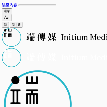
跳至內容
選單
简
简
|
繁