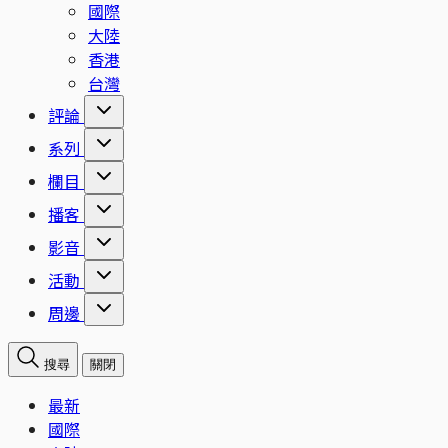
國際
大陸
香港
台灣
評論
系列
欄目
播客
影音
活動
周邊
搜尋
關閉
最新
國際