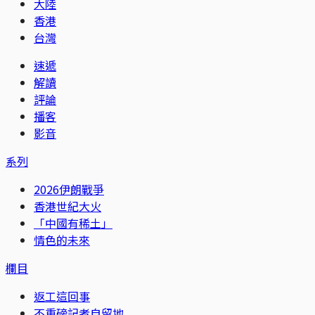
大陸
香港
台灣
速遞
解讀
評論
播客
影音
系列
2026伊朗戰爭
香港世紀大火
「中國有稀土」
情色的未來
欄目
返工這回事
不重磅記者自留地