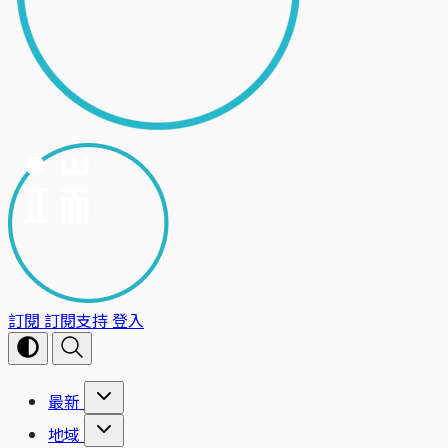
訂閱
訂閱支持
登入
最新
地域