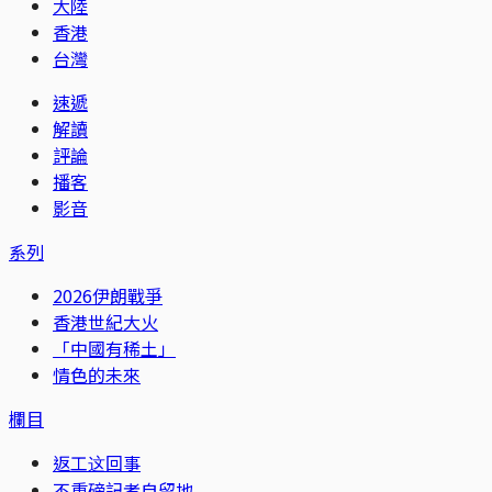
大陸
香港
台灣
速遞
解讀
評論
播客
影音
系列
2026伊朗戰爭
香港世紀大火
「中國有稀土」
情色的未來
欄目
返工这回事
不重磅記者自留地