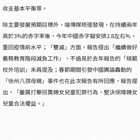
收支基本平衡等。
除主要發展預期目標外，端傳媒梳理發現，在持續兩年
高於3%的赤字率後，今年中國赤字擬安排2.8左右%，
重回疫情前水平；「雙減」方面，報告提出「繼續做好
義務教育階段減負工作」，不過見於去年報告的「規範
校外培訓」未再提及；春節期間引發中國輿論轟動的
「徐州八孩母親」事件也在此次報告有所回應，報告提
出，「嚴厲打擊拐賣婦女兒童犯罪行為，堅決保障婦女
兒童合法權益。」
端11周年限定優惠，1周1美元，讓思考保持清爽