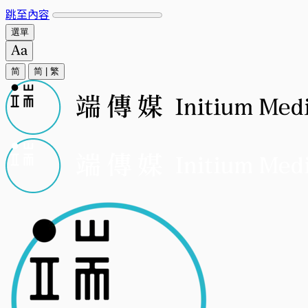
跳至內容
選單
简
简
|
繁