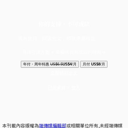
你的支持，不可或缺
成為會員，閱讀全文，領取專屬權益
選擇守護方案 + 華爾街日報或紐約時報
年付・周年特惠
US$6.5
US$4
/月
月付
US$8
/月
立即解鎖全文
已是會員？
登入
本刊載內容版權為
端傳媒編輯部
或相關單位所有,未經端傳媒