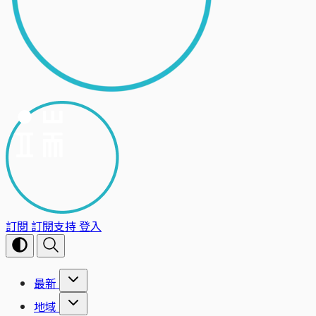
訂閱
訂閱支持
登入
最新
地域