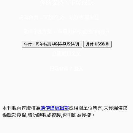
你的支持，不可或缺
成為會員，閱讀全文，領取專屬權益
選擇守護方案 + 華爾街日報或紐約時報
年付・周年特惠
US$6.5
US$4
/月
月付
US$8
/月
立即解鎖全文
已是會員？
登入
本刊載內容版權為
端傳媒編輯部
或相關單位所有,未經端傳媒
編輯部授權,請勿轉載或複製,否則即為侵權。