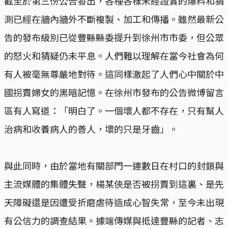
截至於第三份公告發出，各種各樣未經證實的爆料和猜
測已經在牆內牆外不斷複製、加工和傳播。雖然最新公
告的發布級別已從豐縣縣委提升到徐州市市委，但公眾
的怒火和猜疑仍未平息。人們難以理解在當今社會為何
有人被毫無尊嚴地對待。這同樣激起了人們心中關於中
國拐賣婦女的黑暗記憶。在徐州市發布的公告微博留言
區有人寫道：「明白了。一個壞人都不存在，只有幫人
治病和收養病人的善人，壞的只是牙齒」。
與此同時，由於當地有關部門一連數日在村口的封鎖與
主流媒體的集體失聲，楊某俠是否被拐賣到這裏、是先
天障礙還是因遭受折磨虐待造成心智失常，至今未出現
有公信力的調查結果。據端傳媒與抵達豐縣的記者、志