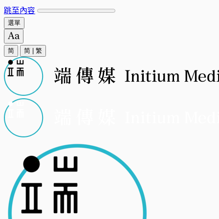
跳至內容
選單
简
简
|
繁