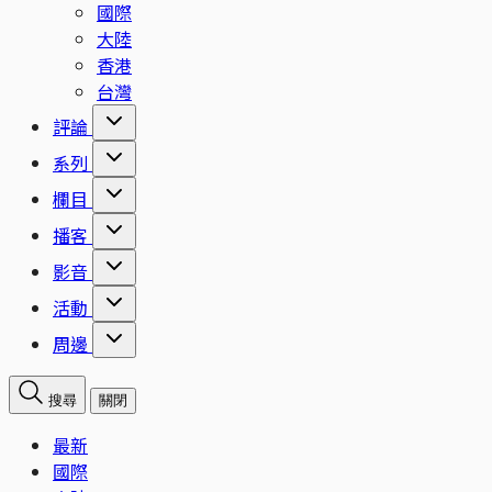
國際
大陸
香港
台灣
評論
系列
欄目
播客
影音
活動
周邊
搜尋
關閉
最新
國際