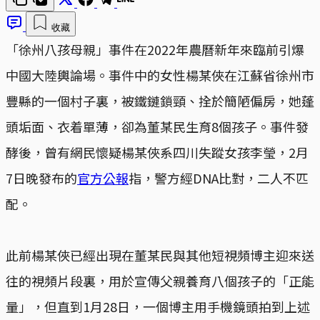
收藏
「徐州八孩母親」事件在2022年農曆新年來臨前引爆
中國大陸輿論場。事件中的女性楊某俠在江蘇省徐州市
豐縣的一個村子裏，被鐵鏈鎖頸、拴於簡陋偏房，她蓬
頭垢面、衣着單薄，卻為董某民生育8個孩子。事件發
酵後，曾有網民懷疑楊某俠系四川失蹤女孩李瑩，2月
7日晚發布的
官方公報
指，警方經DNA比對，二人不匹
配。
此前楊某俠已經出現在董某民與其他短視頻博主迎來送
往的視頻片段裏，用於宣傳父親養育八個孩子的「正能
量」，但直到1月28日，一個博主用手機鏡頭拍到上述