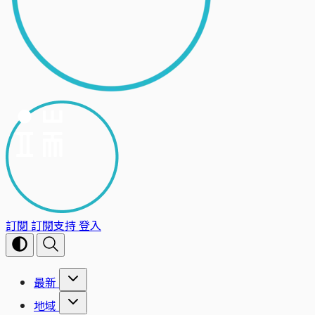
訂閱
訂閱支持
登入
最新
地域