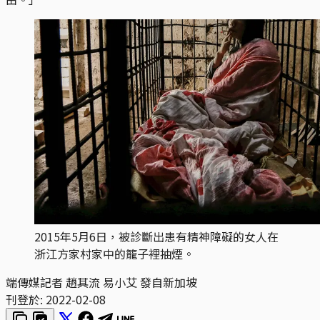
2015年5月6日，被診斷出患有精神障礙的女人在
浙江方家村家中的籠子裡抽煙。
端傳媒記者 趙其流 易小艾 發自新加坡
刊登於:
2022-02-08