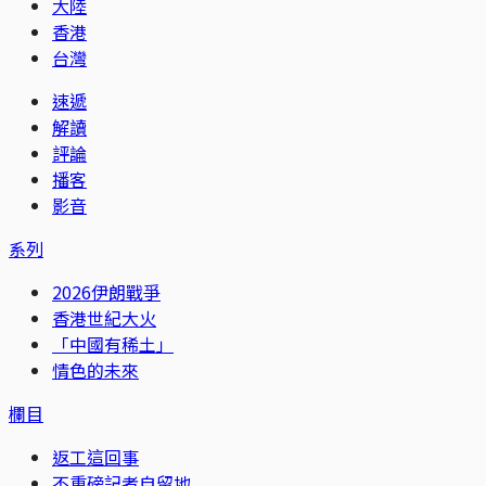
大陸
香港
台灣
速遞
解讀
評論
播客
影音
系列
2026伊朗戰爭
香港世紀大火
「中國有稀土」
情色的未來
欄目
返工這回事
不重磅記者自留地