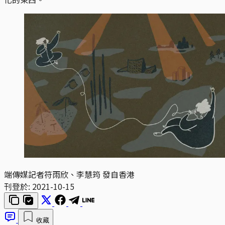
端傳媒記者符雨欣、李慧筠 發自香港
刊登於:
2021-10-15
收藏