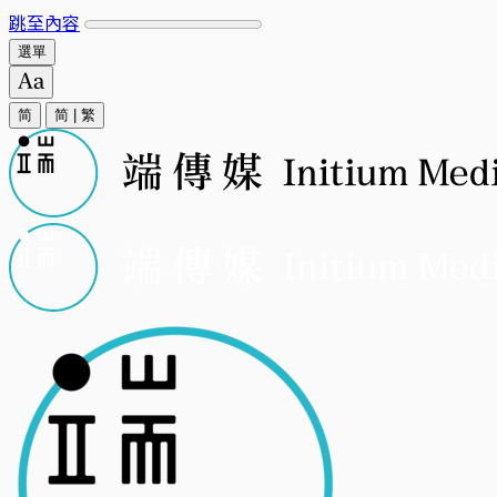
跳至內容
選單
简
简
|
繁