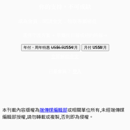
你的支持，不可或缺
成為會員，閱讀全文，領取專屬權益
選擇守護方案 + 華爾街日報或紐約時報
年付・周年特惠
US$6.5
US$4
/月
月付
US$8
/月
立即解鎖全文
已是會員？
登入
本刊載內容版權為
端傳媒編輯部
或相關單位所有,未經端傳媒
編輯部授權,請勿轉載或複製,否則即為侵權。