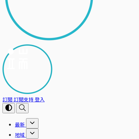
訂閱
訂閱支持
登入
最新
地域