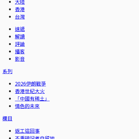
大陸
香港
台灣
速遞
解讀
評論
播客
影音
系列
2026伊朗戰爭
香港世紀大火
「中國有稀土」
情色的未來
欄目
返工這回事
不重磅記者自留地