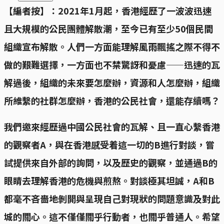
【編者按】：2021年1月起，香港經歷了一波波迅速
且大規模的公民團體解散潮，至今已有至少50個民間
組織宣布解散。人們一方面能理解風雨飄搖之際不得不
做的艱難選擇，一方面也不禁驚訝和憂慮——迅速的瓦
解過後，組織的未來要怎麼辦，資源和人怎麼辦，組織
所維繫的社群怎麼辦，香港的公民社會，還能存續嗎？
我們邀來經歷過中國公民社會的瓦解、且一直心繫香港
的觀察者A，與在香港感受着這一切的B進行對談，嘗
試提供來自外部的詢問，以及歷史的觀察，並通過B的
眼睛去理解香港的危機與煎熬。對談極其坦誠，A和B
都毫不吝嗇地剝開與呈現自己對現狀的問題意識及對此
城的關心。這不僅僅關乎行動者，也關乎普通人。希望