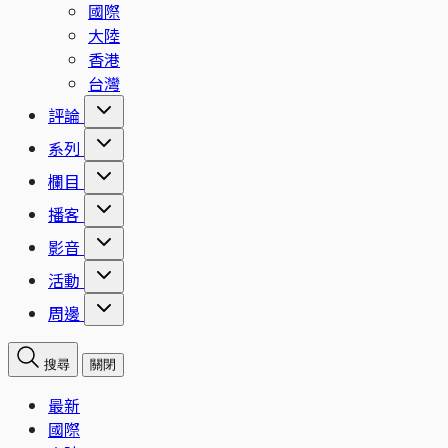
國際
大陸
香港
台灣
評論
系列
欄目
播客
影音
活動
周邊
搜尋
關閉
最新
國際