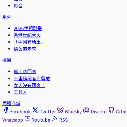
影音
系列
2026伊朗戰爭
香港世紀大火
「中國有稀土」
情色的未來
欄目
返工这回事
不重磅記者自留地
女人沒有國家？
工具人
周邊商城
Facebook
Twitter
Bluesky
Discord
Gith
Whatsapp
Youtube
RSS