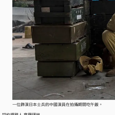
一位飾演日本士兵的中國演員在拍攝期間吃午飯。
特約撰稿人 章羅儲林