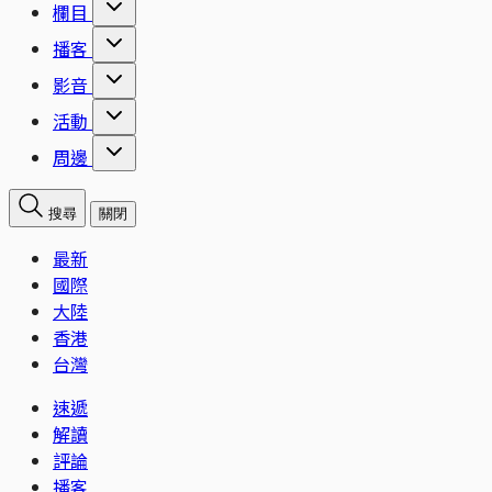
欄目
播客
影音
活動
周邊
搜尋
關閉
最新
國際
大陸
香港
台灣
速遞
解讀
評論
播客