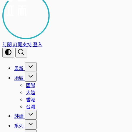
訂閱
訂閱支持
登入
最新
地域
國際
大陸
香港
台灣
評論
系列