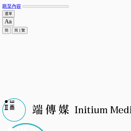
跳至內容
選單
简
简
|
繁