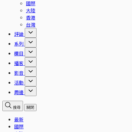
國際
大陸
香港
台灣
評論
系列
欄目
播客
影音
活動
周邊
搜尋
關閉
最新
國際