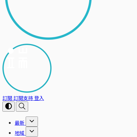
訂閱
訂閱支持
登入
最新
地域