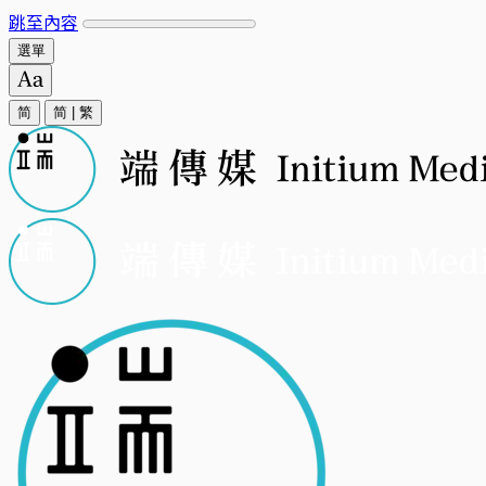
跳至內容
選單
简
简
|
繁