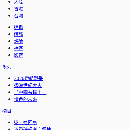
大陸
香港
台灣
速遞
解讀
評論
播客
影音
系列
2026伊朗戰爭
香港世紀大火
「中國有稀土」
情色的未來
欄目
返工這回事
不重磅記者自留地