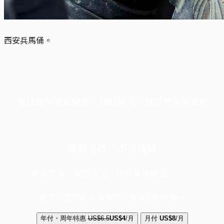
西安兵馬俑。
端11周年限定優惠，1周1美元，讓思考保持清爽
你的支持，不可或缺
成為會員，閱讀全文，領取專屬權益
選擇守護方案 + 華爾街日報或紐約時報
年付・周年特惠
US$6.5
US$4
/月
月付
US$8
/月