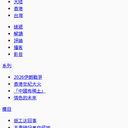
大陸
香港
台灣
速遞
解讀
評論
播客
影音
系列
2026伊朗戰爭
香港世紀大火
「中國有稀土」
情色的未來
欄目
返工这回事
不重磅記者自留地