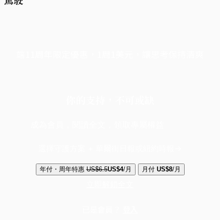
端11周年限定優惠，1周1美元，讓思考保持清爽
你的支持，不可或缺
成為會員，閱讀全文，領取專屬權益
選擇守護方案 + 華爾街日報或紐約時報
年付・周年特惠
US$6.5
US$4
/月
月付
US$8
/月
立即解鎖全文
已是會員？
登入