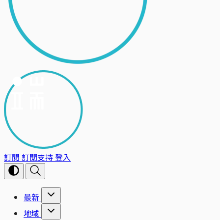
訂閱
訂閱支持
登入
最新
地域