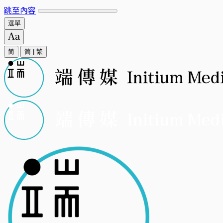
跳至內容
選單
简
简
|
繁