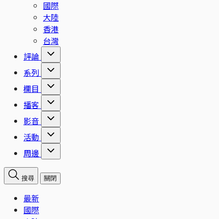
國際
大陸
香港
台灣
評論
系列
欄目
播客
影音
活動
周邊
搜尋
關閉
最新
國際