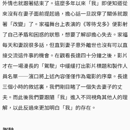
外情也就跟著結束了。這麼多年以來「我」即便知道從
來沒有在妻子面前提起過，擔心話一旦說穿了關係就跟
著「改變」了。家福舞台上表演的《等待戈多》便影射
了自己矛盾和困惑的狀態，想要了解卻擔心失去。家福
每天和妻說很多話，但直到妻子意外離世也沒有可以直
接交流這件事的機會。在觀看長達四十分鐘之後，影片
才在一場漫長的「駕駛」中緩緩打出影片標題和製作人
員名單——濱口將上述內容僅僅作為電影的序章。長達
三個小時的敘述裏，我們剛目睹了一個失去妻子的丈
夫。而此後我們要跟隨「我」進入不同視角其他人的理
解，以此反過來更加明白「我」的存在。
駕駛