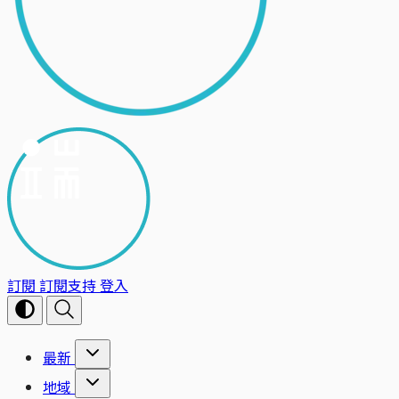
訂閱
訂閱支持
登入
最新
地域