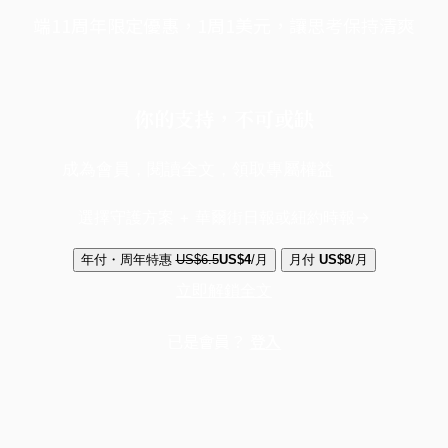
端11周年限定優惠，1周1美元，讓思考保持清爽
你的支持，不可或缺
成為會員，閱讀全文，領取專屬權益
選擇守護方案 + 華爾街日報或紐約時報
年付・周年特惠
US$6.5
US$4
/月
月付
US$8
/月
立即解鎖全文
已是會員？
登入