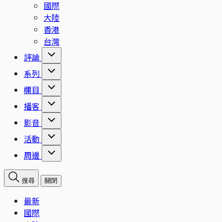
國際
大陸
香港
台灣
評論
系列
欄目
播客
影音
活動
周邊
搜尋
關閉
最新
國際