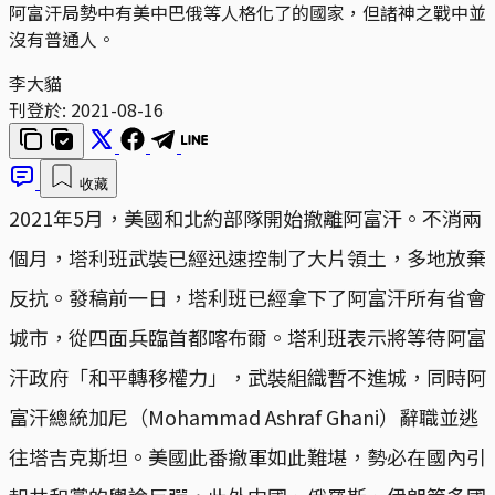
阿富汗局勢中有美中巴俄等人格化了的國家，但諸神之戰中並
沒有普通人。
李大貓
刊登於:
2021-08-16
收藏
2021年5月，美國和北約部隊開始撤離阿富汗。不消兩
個月，塔利班武裝已經迅速控制了大片領土，多地放棄
反抗。發稿前一日，塔利班已經拿下了阿富汗所有省會
城市，從四面兵臨首都喀布爾。塔利班表示將等待阿富
汗政府「和平轉移權力」，武裝組織暫不進城，同時阿
富汗總統加尼（Mohammad Ashraf Ghani）辭職並逃
往塔吉克斯坦。美國此番撤軍如此難堪，勢必在國內引