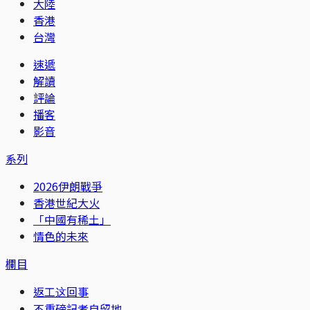
大陸
香港
台灣
速遞
解讀
評論
播客
影音
系列
2026伊朗戰爭
香港世紀大火
「中國有稀土」
情色的未來
欄目
返工这回事
不重磅記者自留地