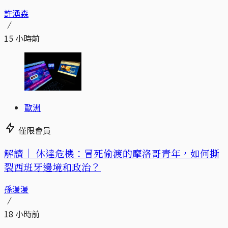
許湧森
15 小時前
歐洲
僅限會員
解讀｜
休達危機：冒死偷渡的摩洛哥青年，如何撕
裂西班牙邊境和政治？
孫漫漫
18 小時前