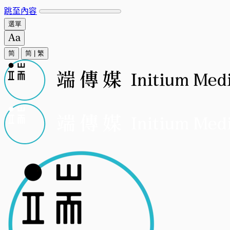
跳至內容
選單
简
简
|
繁