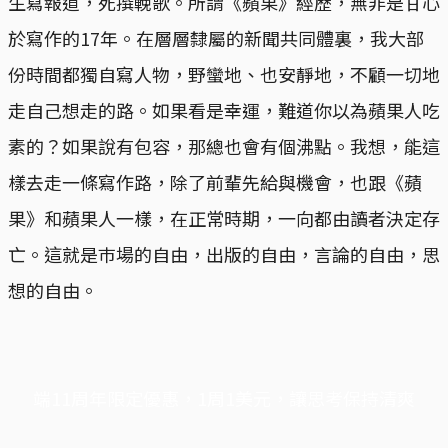
生寫報道，死撰輓歌。所謂《蘋果》經歷，無非是甘心
於寫作的17年。在層層隸屬的新聞共同體裏，我大部
份時間都獨自寫人物，野蠻地、也安靜地，不顧一切地
走自己想走的路。如果看是幸運，難道你以為蘋果人吃
素的？如果說有包容，那總也會有個沸點。我想，能這
樣去走一條寫作路，除了前輩先給與機會，也跟《蘋
果》和蘋果人一樣，在正常時期，一向都由讀者決定存
亡。這就是巿場的自由，出版的自由，言論的自由，思
想的自由。
端11周年限定優惠，1周1美元，讓思考保持清爽