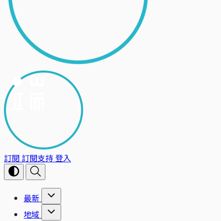
訂閱
訂閱支持
登入
最新
地域