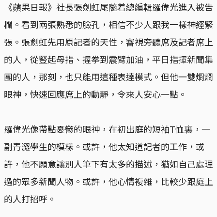
《蘋果日報》社長張劍虹尾隨着總編輯羅偉光進入被告
欄。看到兩張熟悉的臉孔，相信不少人跟我一樣神經緊
張。張劍虹先用原記者的天性，審視旁聽席及記者席上
的人，從豎起母指、握拳到震臂加油，平日指揮新聞集
團的人，那刻，也只能用這種表達模式。但他一雙烱烱
眼神，快速回應席上的動靜，令來人安心一點。
羅偉光像帶點憂鬱的眼神，在初出庭的短袖T恤裏，一
副青澀學生的模樣。或許，他太知道記者的工作，或
許，他不願意讓別人筆下有太多的描述，猶如自己處理
過的眾多新聞人物。或許，他心情複雜，比較少跟庭上
的人打招呼。