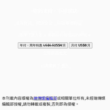
你的支持，不可或缺
成為會員，閱讀全文，領取專屬權益
選擇守護方案 + 華爾街日報或紐約時報
年付・周年特惠
US$6.5
US$4
/月
月付
US$8
/月
立即解鎖全文
已是會員？
登入
本刊載內容版權為
端傳媒編輯部
或相關單位所有,未經端傳媒
編輯部授權,請勿轉載或複製,否則即為侵權。