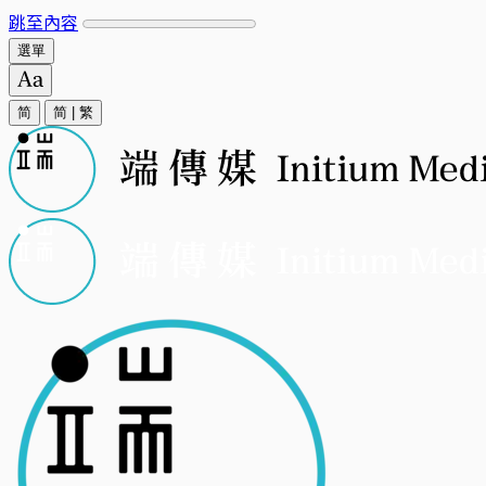
跳至內容
選單
简
简
|
繁