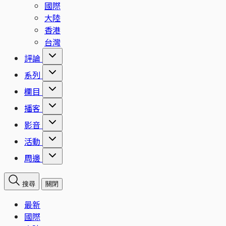
國際
大陸
香港
台灣
評論
系列
欄目
播客
影音
活動
周邊
搜尋
關閉
最新
國際