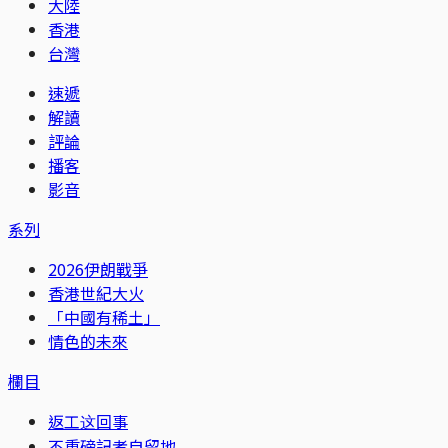
大陸
香港
台灣
速遞
解讀
評論
播客
影音
系列
2026伊朗戰爭
香港世紀大火
「中國有稀土」
情色的未來
欄目
返工这回事
不重磅記者自留地