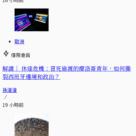
16 小時前
歐洲
僅限會員
解讀｜
休達危機：冒死偷渡的摩洛哥青年，如何撕
裂西班牙邊境和政治？
孫漫漫
19 小時前