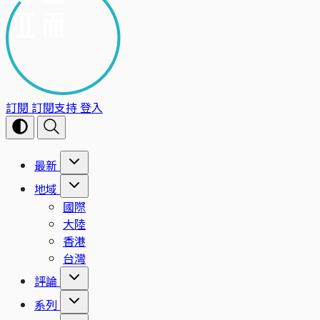
訂閱
訂閱支持
登入
最新
地域
國際
大陸
香港
台灣
評論
系列