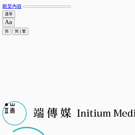
跳至內容
選單
简
简
|
繁