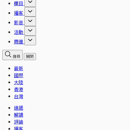
欄目
播客
影音
活動
周邊
搜尋
關閉
最新
國際
大陸
香港
台灣
速遞
解讀
評論
播客