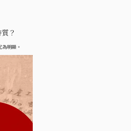
特質？
尤為明顯。