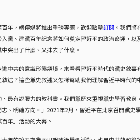
黨百年，端傳媒將推出重磅專題，歡迎點擊
訂閱
。我們將
於入黨、建黨百年紀念將如何奠定習近平的政治命運，以
其中突出了什麼、又抹去了什麼。
走進中共的意識形態語境，來看看習近平時代的黨史敘事
史敘述？這些黨史敘述又怎樣幫助我們理解習近平時代的
動、最有說服力的教科書。我們黨歷來重視黨史學習教育
志、明確方向。」2021年2月，習近平在北京召開黨史
黨百年」活動的大幕。
到十年的第五次黨內思想政治學習活動，也是中共執政後