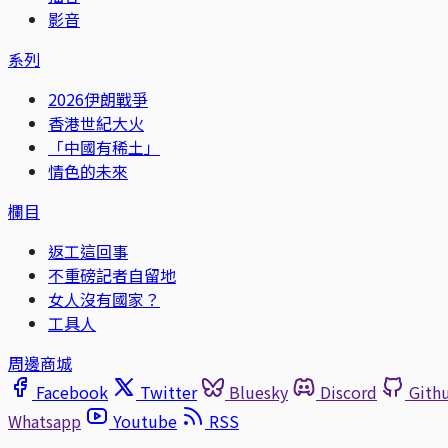
影音
系列
2026伊朗戰爭
香港世紀大火
「中國有稀土」
情色的未來
欄目
返工這回事
不重磅記者自留地
女人沒有國家？
工具人
周邊商城
Facebook
Twitter
Bluesky
Discord
Gith
Whatsapp
Youtube
RSS