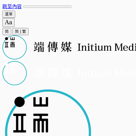
跳至內容
選單
简
简
|
繁