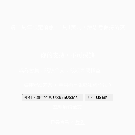
端11周年限定優惠，1周1美元，讓思考保持清爽
你的支持，不可或缺
成為會員，閱讀全文，領取專屬權益
選擇守護方案 + 華爾街日報或紐約時報
年付・周年特惠
US$6.5
US$4
/月
月付
US$8
/月
立即解鎖全文
已是會員？
登入