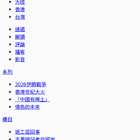
大陸
香港
台灣
速遞
解讀
評論
播客
影音
系列
2026伊朗戰爭
香港世紀大火
「中國有稀土」
情色的未來
欄目
返工這回事
不重磅記者自留地