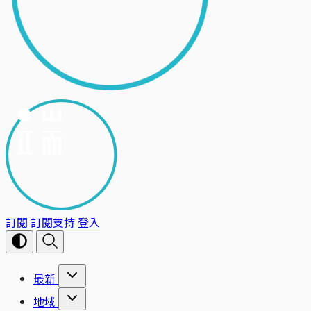
訂閱
訂閱支持
登入
最新
地域