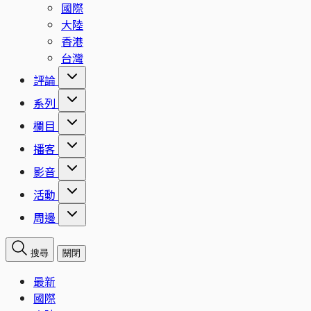
國際
大陸
香港
台灣
評論
系列
欄目
播客
影音
活動
周邊
搜尋
關閉
最新
國際