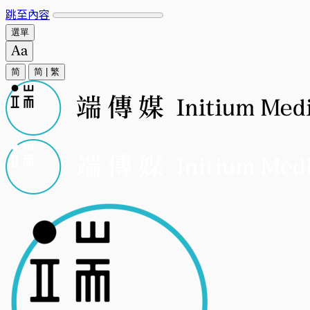
跳至內容
選單
简
简
|
繁