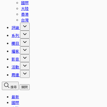
國際
大陸
香港
台灣
評論
系列
欄目
播客
影音
活動
周邊
搜尋
關閉
最新
國際