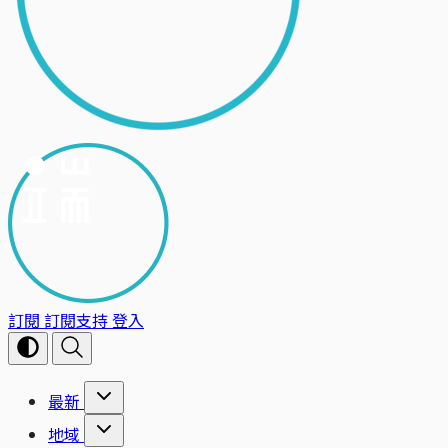
訂閱
訂閱支持
登入
最新
地域