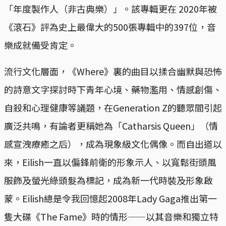
「年度製作人（非古典樂）」。該專輯更在 2020年被
《滾石》評為史上最偉大的500張專輯中的397位，音
樂成就備受肯定。
流行文化層面，《Where》裏的曲目以揉合幽默與恐怖
的詩意文字探討時下青年心境、藥物濫用、情感創傷、
自殺和心理健康等議題，在Generation Z的聽眾間引起
廣泛共鳴，有論者更稱她為「Catharsis Queen」（情
感宣洩療癒之后），成為現象級文化偶像。而自出道以
來，Eilish一直以偏鋒前衛的形象示人、以寬鬆街頭風
服飾及螢光綠頭髮為標記，成為新一代時裝及形象啟
蒙。Eilish總是令我回憶起2008年Lady Gaga推出第一
隻大碟《The Fame》時的情形——以其音樂和獨立特