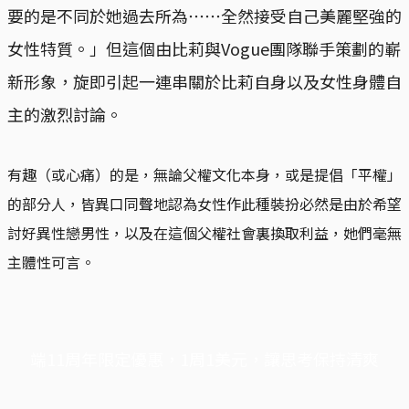
要的是不同於她過去所為⋯⋯全然接受自己美麗堅強的
女性特質。」但這個由比莉與Vogue團隊聯手策劃的嶄
新形象，旋即引起一連串關於比莉自身以及女性身體自
主的激烈討論。
有趣（或心痛）的是，無論父權文化本身，或是提倡「平權」
的部分人，皆異口同聲地認為女性作此種裝扮必然是由於希望
討好異性戀男性，以及在這個父權社會裏換取利益，她們毫無
主體性可言。
端11周年限定優惠，1周1美元，讓思考保持清爽