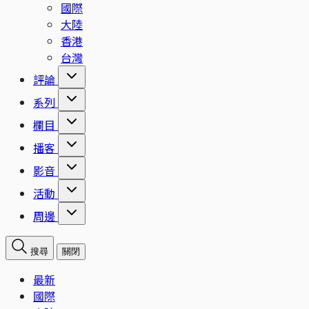
國際
大陸
香港
台灣
評論
系列
欄目
播客
影音
活動
周邊
搜尋
關閉
最新
國際