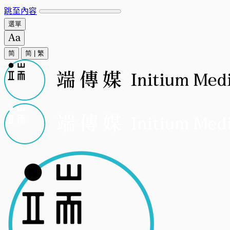
跳至內容
選單
简
简
|
繁