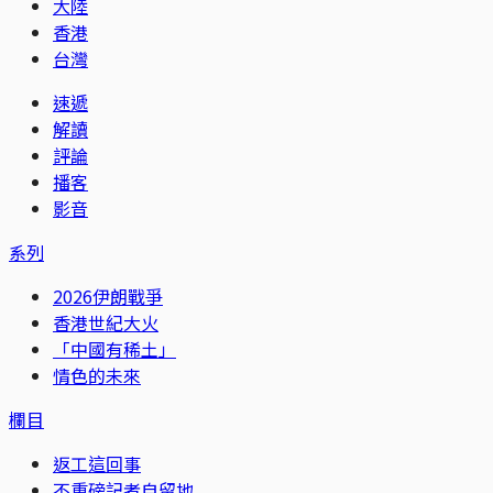
大陸
香港
台灣
速遞
解讀
評論
播客
影音
系列
2026伊朗戰爭
香港世紀大火
「中國有稀土」
情色的未來
欄目
返工這回事
不重磅記者自留地