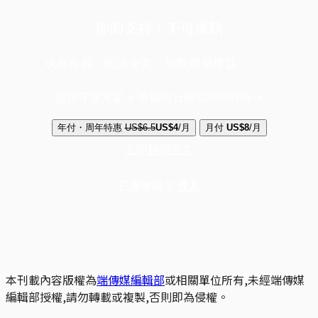
你的支持，不可或缺
成為會員，閱讀全文，領取專屬權益
選擇守護方案 + 華爾街日報或紐約時報
年付・周年特惠
US$6.5
US$4
/月
月付
US$8
/月
立即解鎖全文
已是會員？
登入
本刊載內容版權為
端傳媒編輯部
或相關單位所有,未經端傳媒
編輯部授權,請勿轉載或複製,否則即為侵權。