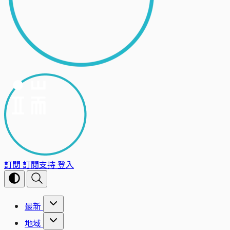
訂閱
訂閱支持
登入
最新
地域