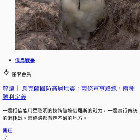
俄烏戰爭
僅限會員
解讀｜
烏克蘭國防高層地震：兩條軍事路線，兩種
勝利定義
一邊相信能用更聰明的技術破壞俄羅斯的戰力，一邊實行傳統
的消耗戰。兩條路都有走不通的地方。
龔玨