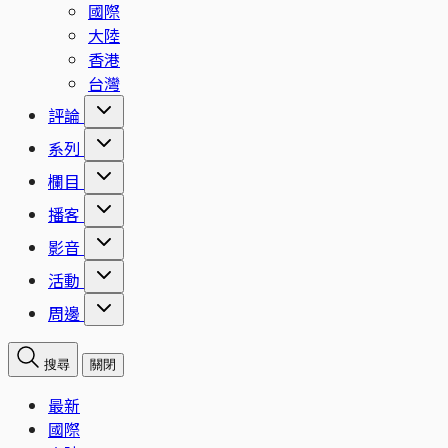
國際
大陸
香港
台灣
評論
系列
欄目
播客
影音
活動
周邊
搜尋
關閉
最新
國際