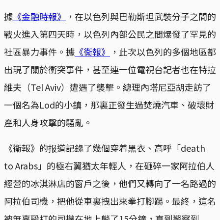
據
《金融時報》
，在以色列與巴勒斯坦武裝分子之間的
戰火進入第四天時，以色列內部公民之間爆發了罕見的
社區暴力事件。據
《衞報》
，此次以色列的多個地區都
出現了關於衝突事件，甚至連一位電視台記者也在特拉
維夫（Tel Aviv）遭遇了襲擊。總理內塔尼亞胡走訪了
一個名為Lod的小鎮，那裏正發生過焚燒汽車、破壞財
產和人身攻擊的騷亂。
《衞報》的报道記錄了幾個穿着黑衣、高呼「death
to Arabs」的極右翼猶太年輕人，在砸碎一家阿拉伯人
經營的冰淇淋店的窗戶之後，他們又轉向了一名路過的
阿拉伯司機，把他從車裏拽出來拳打腳踢。最終，這名
被無辜毆打的司機在地上躺了15分鐘，直到警察到