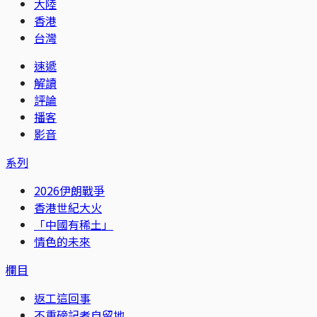
大陸
香港
台灣
速遞
解讀
評論
播客
影音
系列
2026伊朗戰爭
香港世紀大火
「中國有稀土」
情色的未來
欄目
返工這回事
不重磅記者自留地