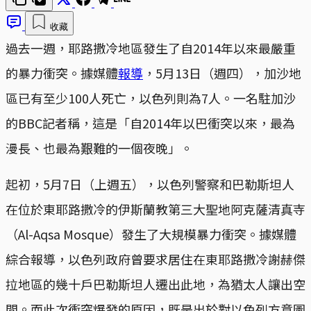
收藏
過去一週，耶路撒冷地區發生了自2014年以來最嚴重
的暴力衝突。據媒體
報導
，5月13日（週四），加沙地
區已有至少100人死亡，以色列則為7人。一名駐加沙
的BBC記者稱，這是「自2014年以巴衝突以來，最為
漫長、也最為艱難的一個夜晚」。
起初，5月7日（上週五），以色列警察和巴勒斯坦人
在位於東耶路撒冷的伊斯蘭教第三大聖地阿克薩清真寺
（Al-Aqsa Mosque）發生了大規模暴力衝突。據媒體
綜合報導，以色列政府曾要求居住在東耶路撒冷謝赫傑
拉地區的幾十戶巴勒斯坦人遷出此地，為猶太人讓出空
間。而此次衝突爆發的原因，既是出於對以色列方意圖