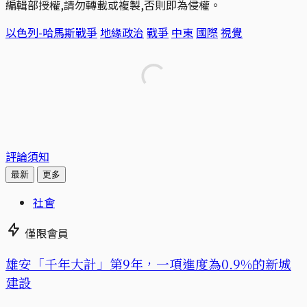
編輯部授權,請勿轉載或複製,否則即為侵權。
以色列-哈馬斯戰爭
地緣政治
戰爭
中東
國際
視覺
評論須知
最新
更多
社會
僅限會員
​​雄安「千年大計」第9年，一項進度為0.9%的新城
建設