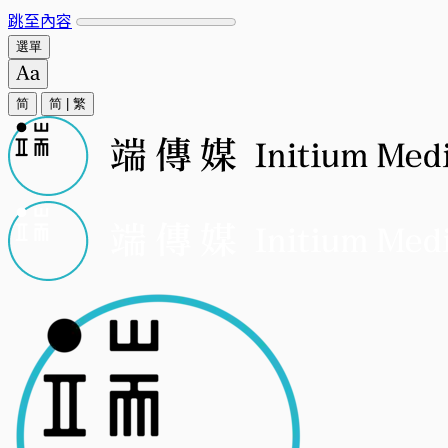
跳至內容
選單
简
简
|
繁