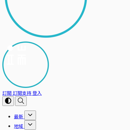
訂閱
訂閱支持
登入
最新
地域