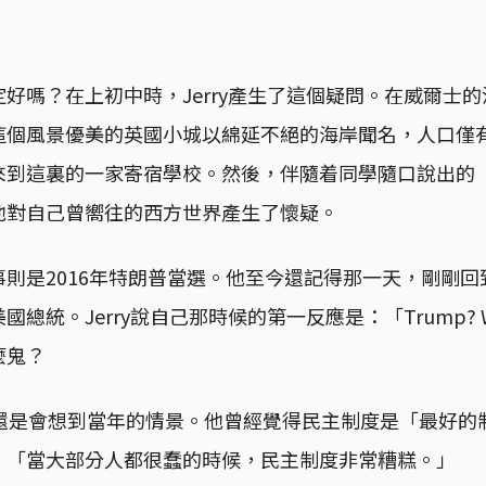
好嗎？在上初中時，Jerry產生了這個疑問。在威爾士
這個風景優美的英國小城以綿延不絕的海岸聞名，人口僅有
來到這裏的一家寄宿學校。然後，伴隨着同學隨口說出的
他對自己曾嚮往的西方世界產生了懷疑。
則是2016年特朗普當選。他至今還記得那一天，剛剛
總統。Jerry說自己那時候的第一反應是：「Trump? Wo
麼鬼？
常還是會想到當年的情景。他曾經覺得民主制度是「最好的
：「當大部分人都很蠢的時候，民主制度非常糟糕。」