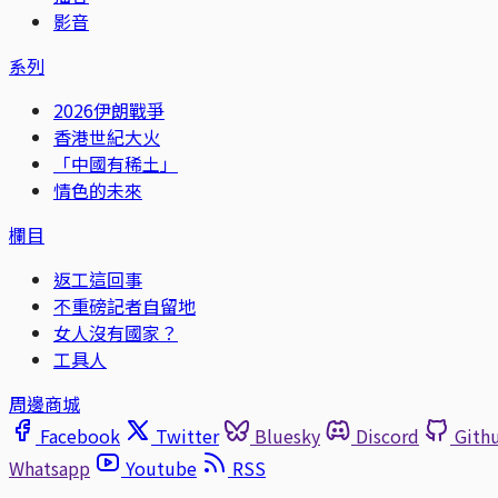
影音
系列
2026伊朗戰爭
香港世紀大火
「中國有稀土」
情色的未來
欄目
返工這回事
不重磅記者自留地
女人沒有國家？
工具人
周邊商城
Facebook
Twitter
Bluesky
Discord
Gith
Whatsapp
Youtube
RSS