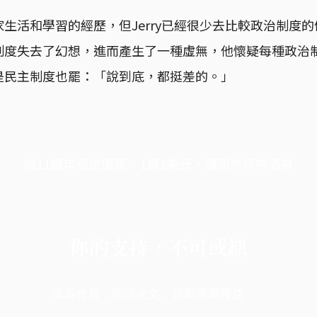
生活和學習的經歷，但Jerry已經很少去比較政治制度
制度失去了幻想，進而產生了一種虛無，他懷疑每種政治
是民主制度也罷：「說到底，都挺差的。」
端11周年限定優惠，1周1美元，讓思考保持清爽
你的支持，不可或缺
成為會員，閱讀全文，領取專屬權益