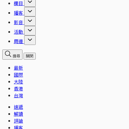
欄目
播客
影音
活動
周邊
搜尋
關閉
最新
國際
大陸
香港
台灣
速遞
解讀
評論
播客