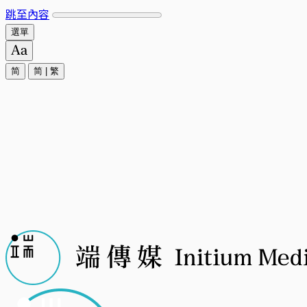
跳至內容
選單
简
简
|
繁