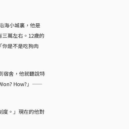
的沿海小城裏，他是
三萬左右。12歲的
「你是不是吃狗肉
回到宿舍，他就聽說特
n? How?」——
制度。」現在的他對