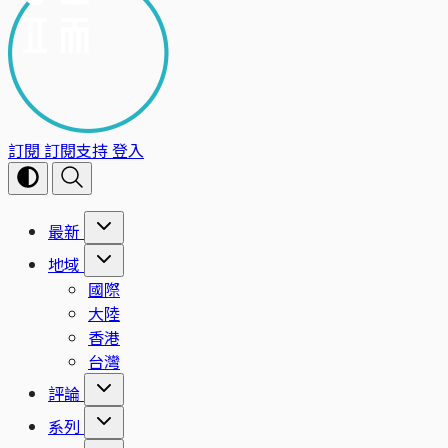
訂閱
訂閱支持
登入
最新
地域
國際
大陸
香港
台灣
評論
系列