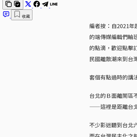
收藏
編者按：自2021
的端傳媒編輯們輪
的點滴，歡迎點擊
民國離散潮來到台
套個有點過時的講
台北的Ｂ面離鬧區
——這裡是距離台
不少影迷聽到台北
而在台灣民主化之