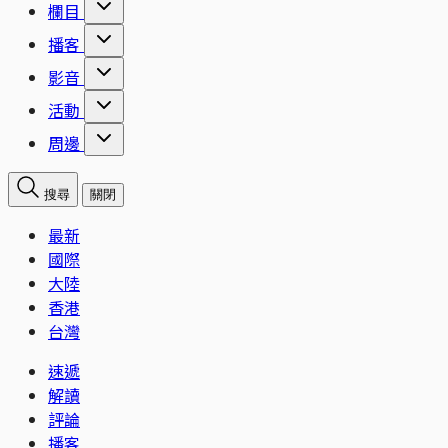
欄目
播客
影音
活動
周邊
搜尋
關閉
最新
國際
大陸
香港
台灣
速遞
解讀
評論
播客