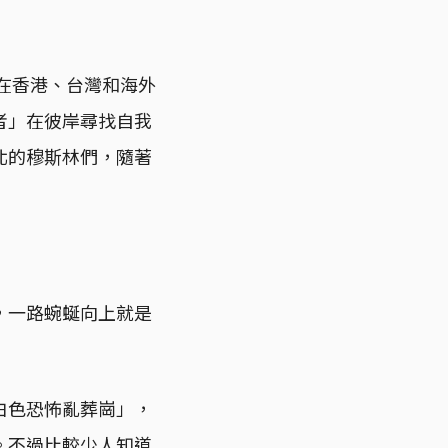
身在香港、台灣和海外
者」在彼岸尋找自我
北的穆斯林們，隨著
，一路蜿蜒向上就是
白色恐怖亂葬崗」，
。不過比較少人知道