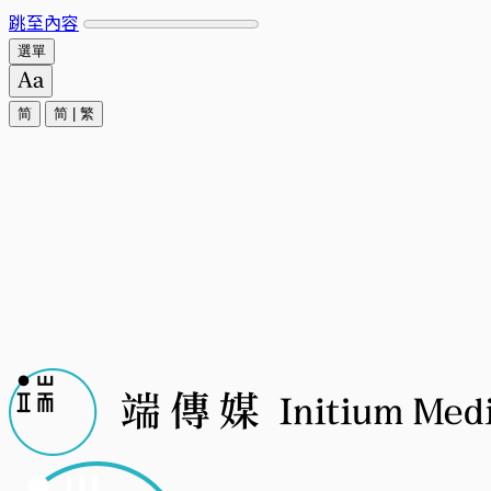
跳至內容
選單
简
简
|
繁