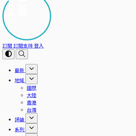
訂閱
訂閱支持
登入
最新
地域
國際
大陸
香港
台灣
評論
系列