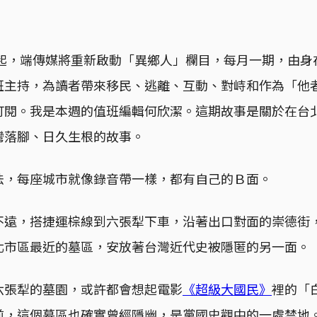
年起，端傳媒將重新啟動「異鄉人」欄目，每月一期，由
班主持，為讀者帶來移民、逃離、互動、對峙和作為「他
訂閱。我是本週的值班編輯何欣潔。這期故事是關於在台
灣落腳、日久生根的故事。
法，每座城市就像錄音帶一樣，都有自己的Ｂ面。
不遠，搭捷運棕線到六張犁下車，沿著出口對面的崇德街
北市區最近的墓區，安放著台灣近代史被隱匿的另一面。
六張犁的墓園，或許都會想起電影
《超級大國民》
裡的「
前，這個墓區也確實曾經隱幽，是黨國史觀中的一處禁地