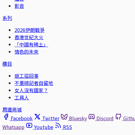
影音
系列
2026伊朗戰爭
香港世紀大火
「中國有稀土」
情色的未來
欄目
返工這回事
不重磅記者自留地
女人沒有國家？
工具人
周邊商城
Facebook
Twitter
Bluesky
Discord
Gith
Whatsapp
Youtube
RSS