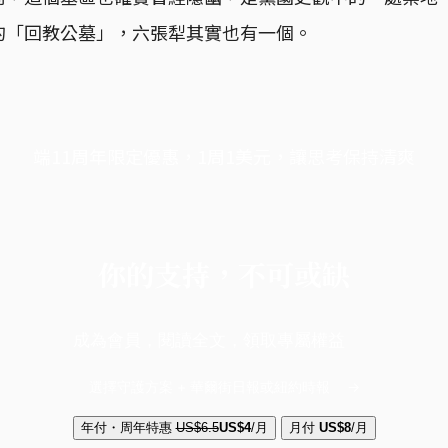
的「回教公墓」，六張犁其實也有一個。
端11周年限定優惠，1周1美元，讓思考保持清爽
你的支持，不可或缺
成為會員，閱讀全文，領取專屬權益
選擇守護方案 + 華爾街日報或紐約時報
年付・周年特惠
US$6.5
US$4
/月
月付
US$8
/月