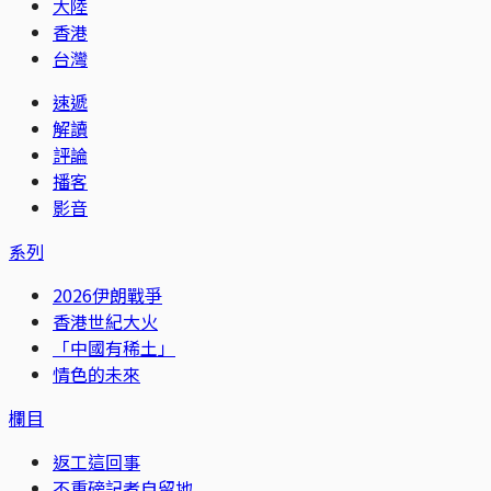
大陸
香港
台灣
速遞
解讀
評論
播客
影音
系列
2026伊朗戰爭
香港世紀大火
「中國有稀土」
情色的未來
欄目
返工這回事
不重磅記者自留地