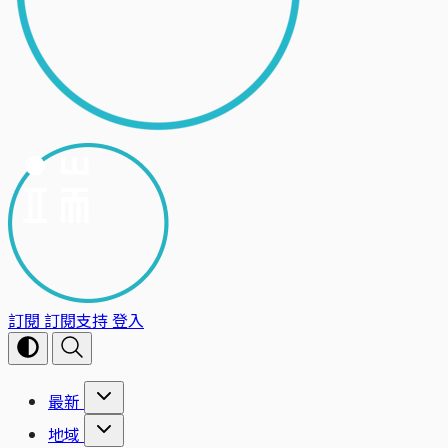
訂閱
訂閱支持
登入
最新
地域