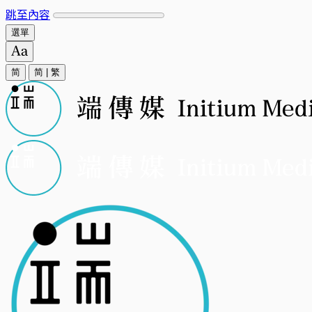
跳至內容
選單
简
简
|
繁