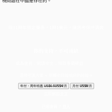
視問題在中國是存在的。
端11周年限定優惠，1周1美元，讓思考保持清爽
你的支持，不可或缺
成為會員，閱讀全文，領取專屬權益
選擇守護方案 + 華爾街日報或紐約時報
年付・周年特惠
US$6.5
US$4
/月
月付
US$8
/月
立即解鎖全文
已是會員？
登入