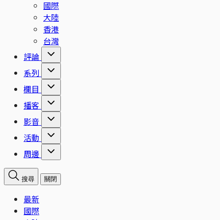
國際
大陸
香港
台灣
評論
系列
欄目
播客
影音
活動
周邊
搜尋
關閉
最新
國際