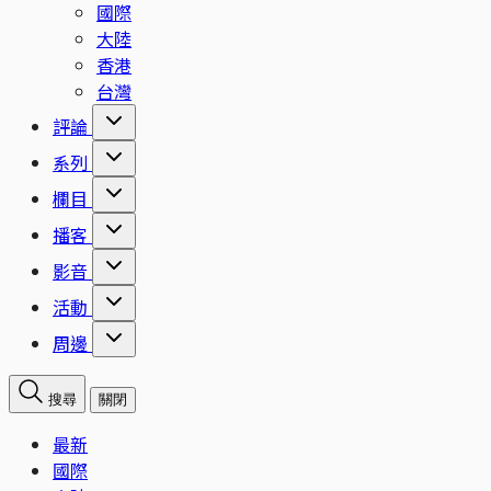
國際
大陸
香港
台灣
評論
系列
欄目
播客
影音
活動
周邊
搜尋
關閉
最新
國際