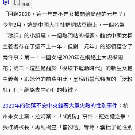
收藏
「回顧2020，這一年是不是女權開始覺醒的元年？」
今年2月，這是中國大陸社群網站豆瓣上，一個名為
「鵝組」的小組裏，一個熱門帖的標題。雖然中國女權
主義者存在了遠不止一年，但對「元年」的認領藴含了
兩件事：第一，中國女權2020年在網絡上大規模開
花；第二，這些覺醒於「後線下運動時代」的新生女權
主義者，跟她們的前輩相比，呈現出當代特有的「泛粉
紅」化、網絡去中心化的特徵。
2020年的動蕩不安中夾雜著大量火熱的性別事件
：杭
州來女士案、拉姆案，「N號房」事件，冠姓權之爭，
張桂梅校長，再到楊笠「普卻信」等等，囊括了從性別