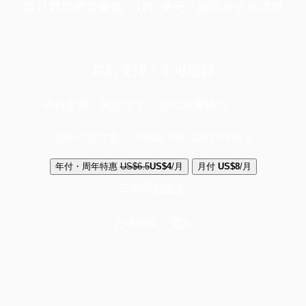
端11周年限定優惠，1周1美元，讓思考保持清爽
你的支持，不可或缺
成為會員，閱讀全文，領取專屬權益
選擇守護方案 + 華爾街日報或紐約時報
年付・周年特惠
US$6.5
US$4
/月
月付
US$8
/月
立即解鎖全文
已是會員？
登入