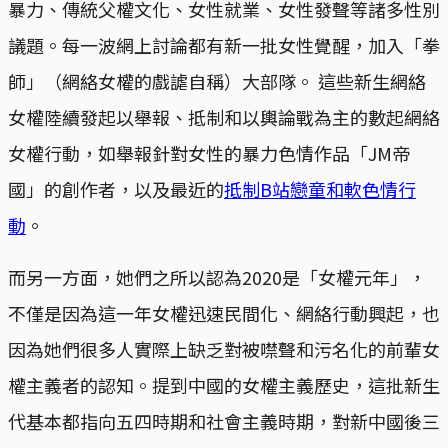
暴力、傳統父權文化、女性就業、女性發聲等諸多性別
議題。每一波網上討論都有新一批女性覺醒，加入「拳
師」（網絡女權的戲謔自稱）大部隊。 這些新生網絡
女權陸續發起以舉報、抵制和以輿論戰為主的數起網絡
女權行動，如舉報針對女性的暴力色情作品「JM帝
國」的創作者，以及最近的
抵制B站戀童和軟色情行
動
。
而另一方面，她們之所以認為2020是「女權元年」，
不僅是因為這一年女權迅速民間化、網絡行動興起，也
因為她們很多人實際上缺乏對被噤聲和污名化的前輩女
權主義者的認知。提到中國的女權主義歷史，這批新生
代基本都指向五四時期和社會主義時期，對新中國後三