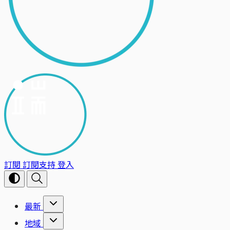
訂閱
訂閱支持
登入
最新
地域