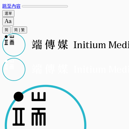
跳至內容
選單
简
简
|
繁