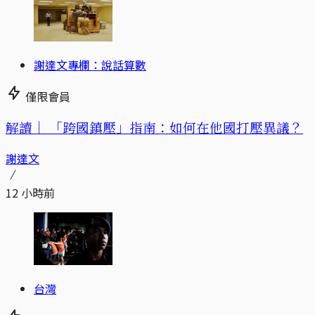
謝達文專欄：說話算數
僅限會員
解讀｜
「跨國鎮壓」指南：如何在他國打壓異議？
謝達文
12 小時前
台灣