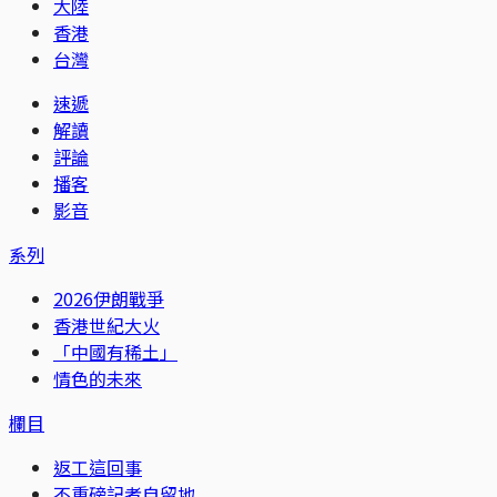
大陸
香港
台灣
速遞
解讀
評論
播客
影音
系列
2026伊朗戰爭
香港世紀大火
「中國有稀土」
情色的未來
欄目
返工這回事
不重磅記者自留地