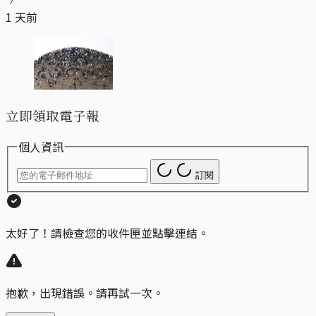
1 天前
立即領取電子報
個人資訊
訂閱
太好了！請檢查您的收件匣並點擊連結。
抱歉，出現錯誤。請再試一次。