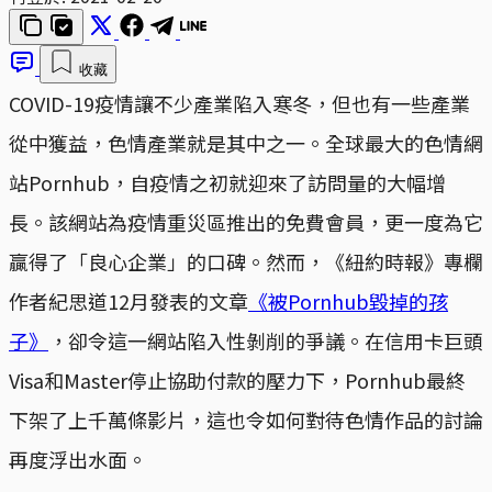
收藏
COVID-19疫情讓不少產業陷入寒冬，但也有一些產業
從中獲益，色情產業就是其中之一。全球最大的色情網
站Pornhub，自疫情之初就迎來了訪問量的大幅增
長。該網站為疫情重災區推出的免費會員，更一度為它
贏得了「良心企業」的口碑。然而，《紐約時報》專欄
作者紀思道12月發表的文章
《被Pornhub毀掉的孩
子》
，卻令這一網站陷入性剝削的爭議。在信用卡巨頭
Visa和Master停止協助付款的壓力下，Pornhub最終
下架了上千萬條影片，這也令如何對待色情作品的討論
再度浮出水面。