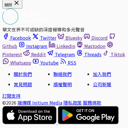
關閉
華文世界不可或缺的深度報導和多元聲音
Facebook
Twitter
Bluesky
Discord
Github
Instagram
Linkedin
Mastodon
Pinterest
Reddit
Telegram
Threads
Tiktok
Whatsapp
Youtube
RSS
關於我們
聯絡我們
加入我們
常見問題
版權聲明
公司新聞
訂閱支持
©2026
端傳媒 Initium Media
隱私政策
服務條款