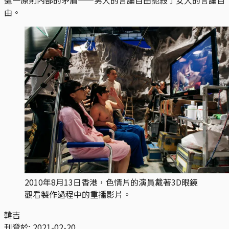
由。
2010年8月13日香港，色情片的演員戴著3D眼鏡
觀看製作過程中的重播影片。
韓吉
刊登於:
2021-02-20