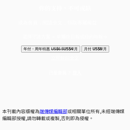
你的支持，不可或缺
成為會員，閱讀全文，領取專屬權益
選擇守護方案 + 華爾街日報或紐約時報
年付・周年特惠
US$6.5
US$4
/月
月付
US$8
/月
立即解鎖全文
已是會員？
登入
本刊載內容版權為
端傳媒編輯部
或相關單位所有,未經端傳媒
編輯部授權,請勿轉載或複製,否則即為侵權。