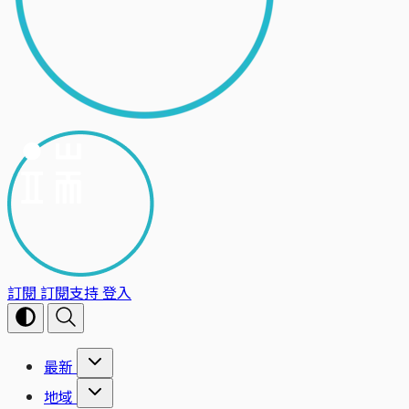
訂閱
訂閱支持
登入
最新
地域