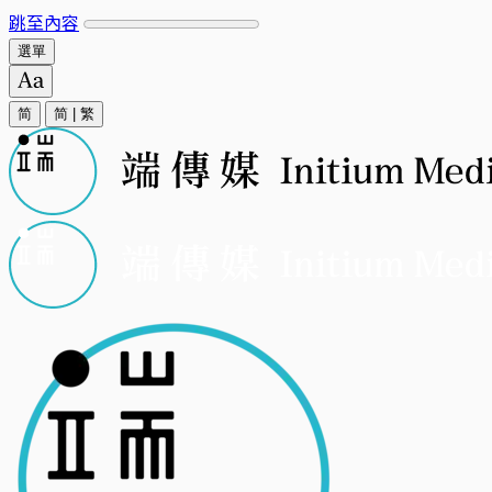
跳至內容
選單
简
简
|
繁