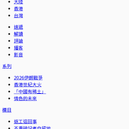
大陸
香港
台灣
速遞
解讀
評論
播客
影音
系列
2026伊朗戰爭
香港世紀大火
「中國有稀土」
情色的未來
欄目
返工這回事
不重磅記者自留地