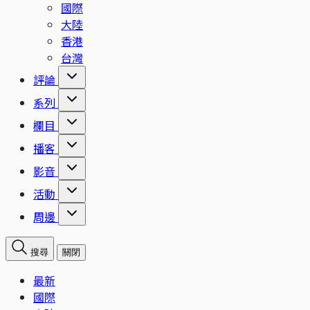
國際
大陸
香港
台灣
評論
系列
欄目
播客
影音
活動
周邊
搜尋
關閉
最新
國際