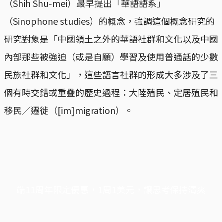
（Shih Shu-mei）最早提出「華語語系」
（Sinophone studies）的概念，強調這個概念研究的
研究對象是「中國領土之外的華語社群和文化以及中國
內部那些被強迫（或是自願）學習及使用普通話的少數
民族社群和文化」，這些語言社群的形成大多涉及了三
個有時交錯或重疊的歷史過程：大陸殖民、定居殖民和
移民／遷徙（[im]migration）。
端11周年限定優惠，1周1美元，讓思考保持清爽