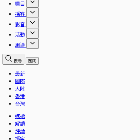
欄目
播客
影音
活動
周邊
搜尋
關閉
最新
國際
大陸
香港
台灣
速遞
解讀
評論
播客