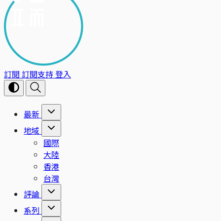
訂閱
訂閱支持
登入
最新
地域
國際
大陸
香港
台灣
評論
系列