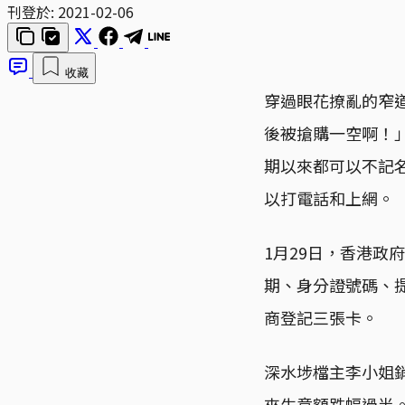
刊登於:
2021-02-06
收藏
穿過眼花撩亂的窄
後被搶購一空啊！
期以來都可以不記
以打電話和上網。
1月29日，香港
期、身分證號碼、
商登記三張卡。
深水埗檔主李小姐
來生意額跌幅過半