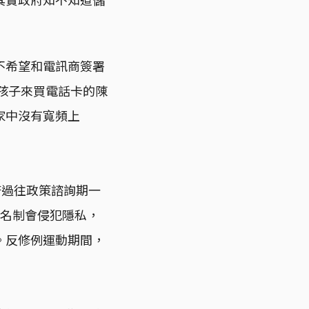
不希望和電訊商簽署
孩子來買電話卡的陳
家中沒有寬頻上
府過往政策諮詢期一
實名制會侵犯隱私，
。反修例運動期間，