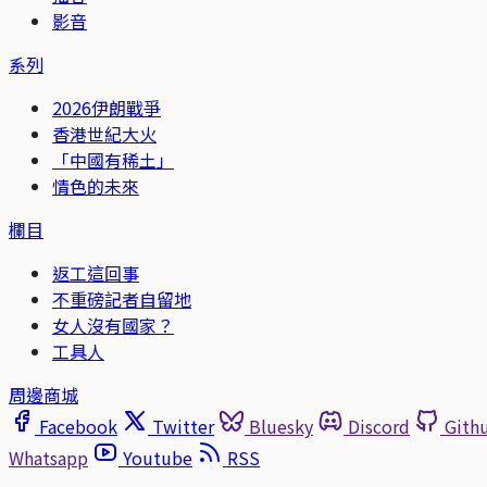
影音
系列
2026伊朗戰爭
香港世紀大火
「中國有稀土」
情色的未來
欄目
返工這回事
不重磅記者自留地
女人沒有國家？
工具人
周邊商城
Facebook
Twitter
Bluesky
Discord
Gith
Whatsapp
Youtube
RSS