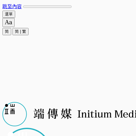
跳至內容
選單
简
简
|
繁