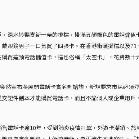
道，深水埗鴨寮街一帶的排檔，掛滿五顏綠色的電話儲值
」戴眼鏡男子一口氣買了四張卡。在香港街頭攤檔以及71
名購買這類電話儲值卡，這也俗稱「太空卡」，花費數十
政府突然宣布將展開電話卡實名制諮詢，新規要求市民必須
提交證件副本才能購買電話卡，而且不論個人或企業用戶
銷售電話卡逾10年，受到肺炎疫情打擊，外遊卡滯銷、旅
。她憂慮實名制後，人們怕麻煩，會再流失本地客源。「