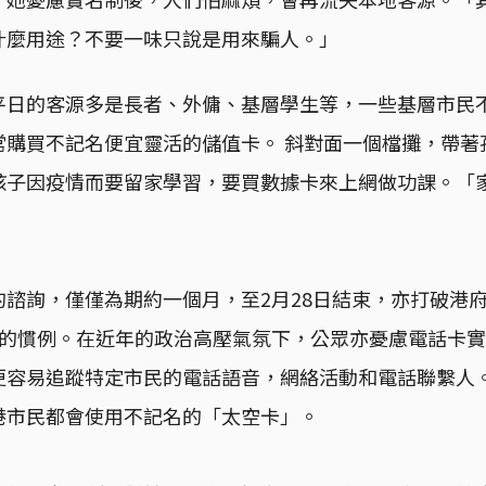
什麼用途？不要一味只說是用來騙人。」
平日的客源多是長者、外傭、基層學生等，一些基層市民
常購買不記名便宜靈活的儲值卡。 斜對面一個檔攤，帶著
孩子因疫情而要留家學習，要買數據卡來上網做功課。「
的諮詢，僅僅為期約一個月，至2月28日結束，亦打破港
上的慣例。在近年的政治高壓氣氛下，公眾亦憂慮電話卡
更容易追蹤特定市民的電話語音，網絡活動和電話聯繫人
港市民都會使用不記名的「太空卡」。