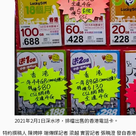
2021年2月1日深水埗，排檔出售的香港電話卡。
特約撰稿人 陳娉婷 端傳媒記者 梁越 實習記者 張曉澄 發自香港