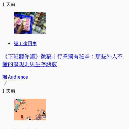
1 天前
返工这回事
《下班聽你講》徵稿｜行業獨有秘辛：那些外人不
懂的潛規則與生存訣竅
端 Audience
1 天前