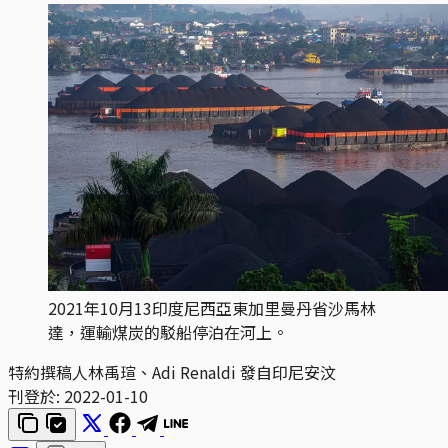
2021年10月13印度尼西亞東加里曼丹省沙馬林
達，運輸煤炭的駁船停泊在河上。
特約撰稿人林禹瑄、Adi Renaldi 發自印尼安汶
刊登於:
2022-01-10