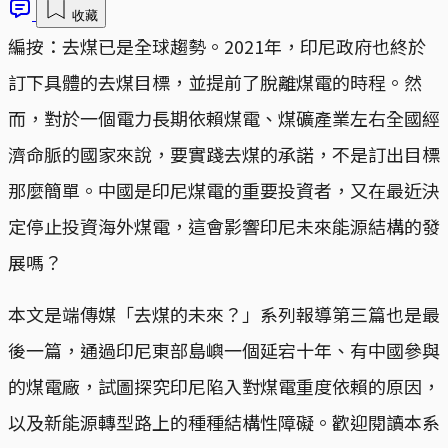
收藏
編按：去煤已是全球趨勢。2021年，印尼政府也終於
訂下具體的去煤目標，並提前了脫離煤電的時程。然
而，對於一個電力長期依賴煤電、煤礦產業左右全國經
濟命脈的國家來說，要實踐去煤的承諾，不是訂出目標
那麼簡單。中國是印尼煤電的重要投資者，又在最近決
定停止投資海外煤電，這會影響印尼未來能源結構的發
展嗎？
本文是端傳媒「去煤的未來？」系列報導第三篇也是最
後一篇，通過印尼東部島嶼一個延宕十年、有中國參與
的煤電廠，試圖探究印尼陷入對煤電重度依賴的原因，
以及新能源轉型路上的種種結構性障礙。歡迎閱讀本系