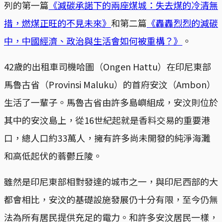
列的第一篇
《減碳承諾下的兩座煤城：失去煤的冷清無
措，燃煤正旺的不見未來》
和第二篇
《轟轟烈烈的減碳
中，中國經濟、政治與生活會如何被重構？》
。
42歲的出租車司機哈圖（Ongen Hattu）在印尼東部
馬魯古省（Provinsi Maluku）的首府安汶（Ambon）
生活了一輩子。馬魯古省由許多島嶼組成，安汶則位於
其中的安汶島上，從16世紀起就是香料交易的重要港
口，總人口約33萬人，擁有許多尚未開發的純淨海灘
和高低起伏的蓊鬱丘陵。
雖然是印尼東部相對發達的城市之一，與印尼西部的大
都會相比，安汶的基礎設施發展仍十分有限，至今仍無
法為所有居民提供充足的電力。和許多安汶居民一樣，