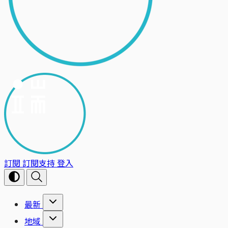
訂閱
訂閱支持
登入
最新
地域