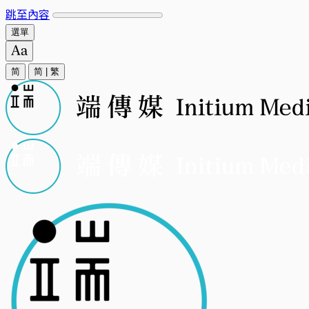
跳至內容
選單
简
简
|
繁