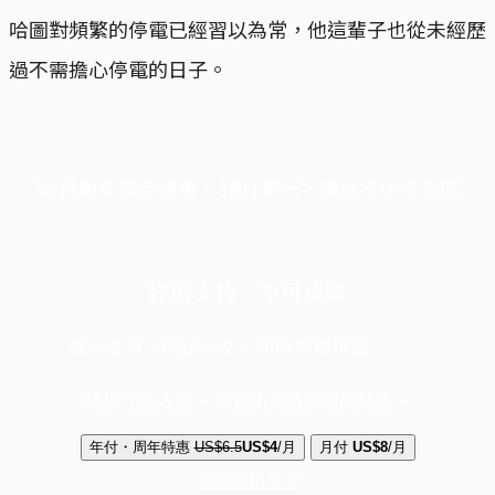
哈圖對頻繁的停電已經習以為常，他這輩子也從未經歷
過不需擔心停電的日子。
端11周年限定優惠，1周1美元，讓思考保持清爽
你的支持，不可或缺
成為會員，閱讀全文，領取專屬權益
選擇守護方案 + 華爾街日報或紐約時報
年付・周年特惠
US$6.5
US$4
/月
月付
US$8
/月
立即解鎖全文