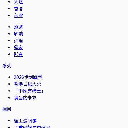
大陸
香港
台灣
速遞
解讀
評論
播客
影音
系列
2026伊朗戰爭
香港世紀大火
「中國有稀土」
情色的未來
欄目
返工这回事
不重磅記者自留地