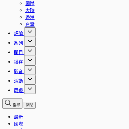
國際
大陸
香港
台灣
評論
系列
欄目
播客
影音
活動
周邊
搜尋
關閉
最新
國際