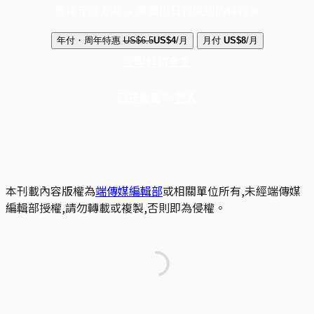
選擇守護方案 + 華爾街日報或紐約時報
年付・周年特惠
US$6.5
US$4
/月
月付
US$8
/月
立即解鎖全文
已是會員？
登入
本刊載內容版權為
端傳媒編輯部
或相關單位所有,未經端傳媒
編輯部授權,請勿轉載或複製,否則即為侵權。