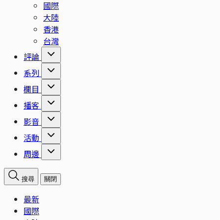
國際
大陸
香港
台灣
評論
系列
欄目
播客
影音
活動
周邊
搜尋
關閉
最新
國際