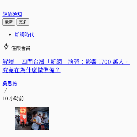
評論須知
最新
更多
斷網時代
僅限會員
解讀｜
四問台灣「斷網」演習：影響 1700 萬人，
究竟在為什麼做準備？
吳思薇
10 小時前