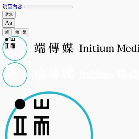
跳至內容
選單
简
简
|
繁