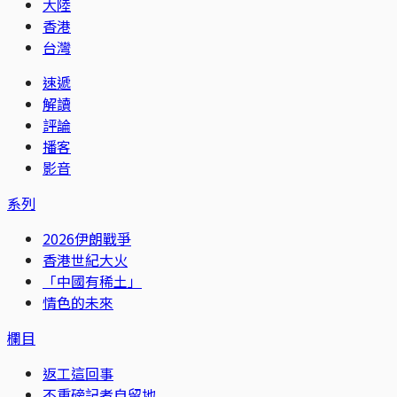
大陸
香港
台灣
速遞
解讀
評論
播客
影音
系列
2026伊朗戰爭
香港世紀大火
「中國有稀土」
情色的未來
欄目
返工這回事
不重磅記者自留地