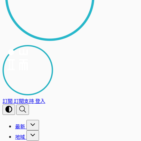
訂閱
訂閱支持
登入
最新
地域