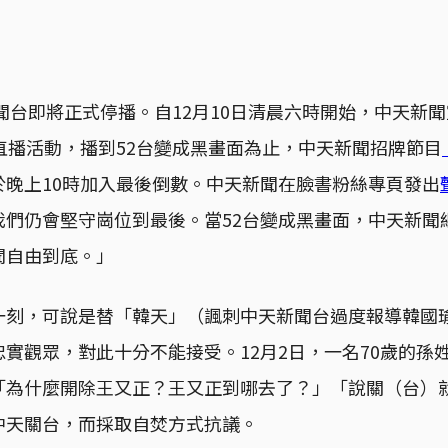
新聞台即將正式停播。自12月10日清晨六時開始，中天新
直播活動，播到52台變成黑畫面為止，中天新聞招牌節目
於晚上10時加入最後倒數。中天新聞在臉書粉絲專頁發出
我們仍會堅守崗位到最後。當52台變成黑畫面，中天新聞
聞自由到底。」
一刻，可說是替「韓天」（諷刺中天新聞台過度報導韓國
實觀眾，對此十分不能接受。12月2日，一名70歲的孫
「為什麼開除王又正？王又正到哪去了？」「說關（台）
中天關台，而採取自焚方式抗議。