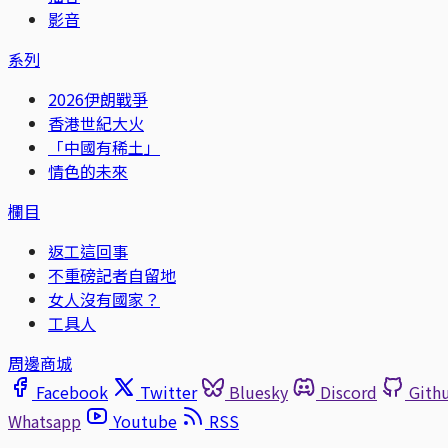
影音
系列
2026伊朗戰爭
香港世紀大火
「中國有稀土」
情色的未來
欄目
返工這回事
不重磅記者自留地
女人沒有國家？
工具人
周邊商城
Facebook
Twitter
Bluesky
Discord
Gith
Whatsapp
Youtube
RSS