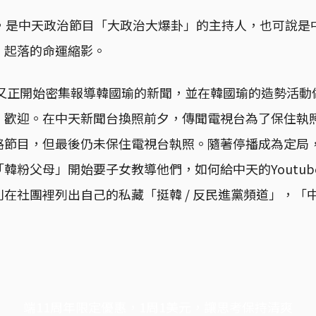
正，是中天政治節目「大政治大爆卦」的主持人，也可說是
」起落的命運縮影。
王又正開始密集報導韓國瑜的新聞，並在韓國瑜的造勢活動
」歡迎。在中天新聞台換照前夕，傳聞電視台為了保住執
路節目，但最後仍未保住電視台執照。隨著停播成為定局
韓粉父母」開始要子女教導他們，如何給中天的Youtu
在社團裡列出自己的私藏「挺韓 / 反民進黨頻道」，「
端11周年限定優惠，1周1美元，讓思考保持清爽