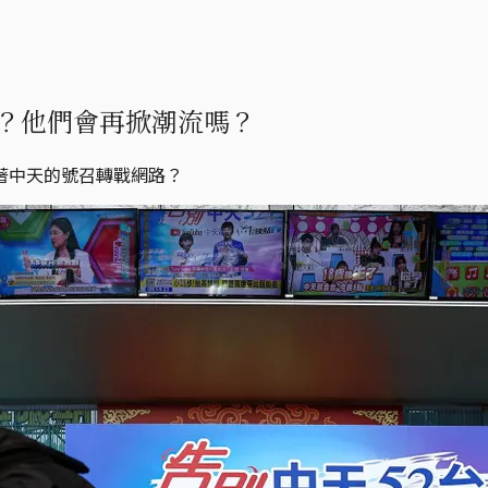
去？他們會再掀潮流嗎？
著中天的號召轉戰網路？