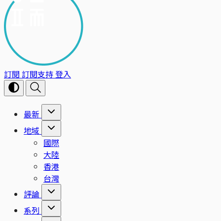
訂閱
訂閱支持
登入
最新
地域
國際
大陸
香港
台灣
評論
系列