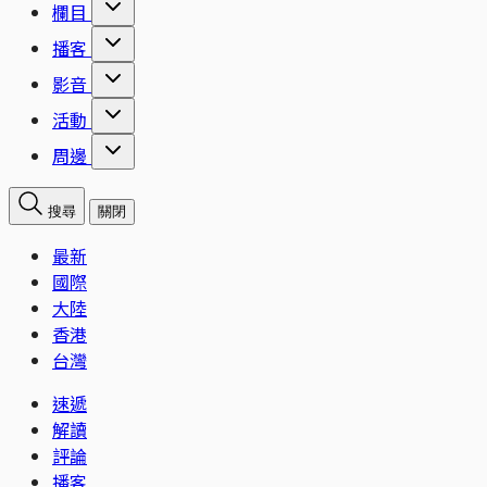
欄目
播客
影音
活動
周邊
搜尋
關閉
最新
國際
大陸
香港
台灣
速遞
解讀
評論
播客