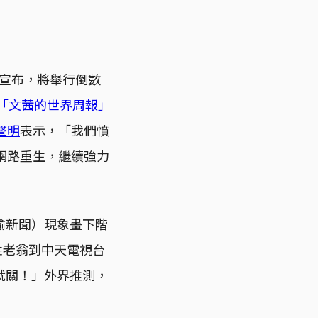
聞宣布，將舉行倒數
「文茜的世界周報」
聲明
表示，「我們憤
網路重生，繼續強力
瑜新聞）現象畫下階
姓老翁到中天電視台
就關！」外界推測，