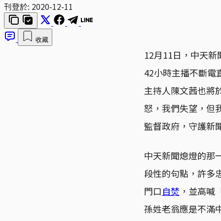
刊登於:
2020-12-11
收藏
12月11日，中天
42小時主播不斷電
主持人陳文茜也將
怒，我們失望，但
監督政府，守護新
中天新聞熄燈的那
段性的句點，許多忠
門口
自焚
，並高喊
孫姓老翁應是不滿