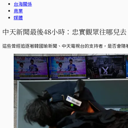
台海關係
商業
媒體
中天新聞最後48小時：忠實觀眾往哪兒
這些曾經追逐著韓國瑜新聞、中天電視台的支持者，是否會隨