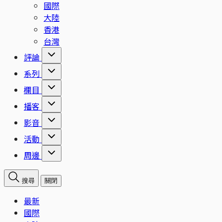
國際
大陸
香港
台灣
評論
系列
欄目
播客
影音
活動
周邊
搜尋
關閉
最新
國際