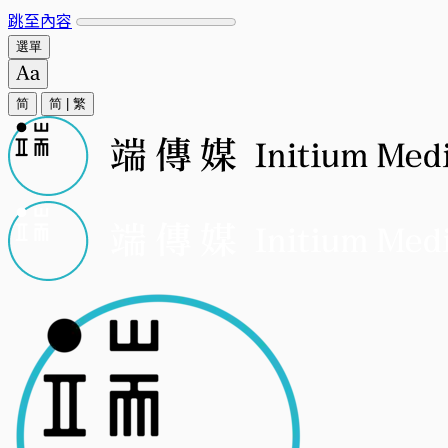
跳至內容
選單
简
简
|
繁