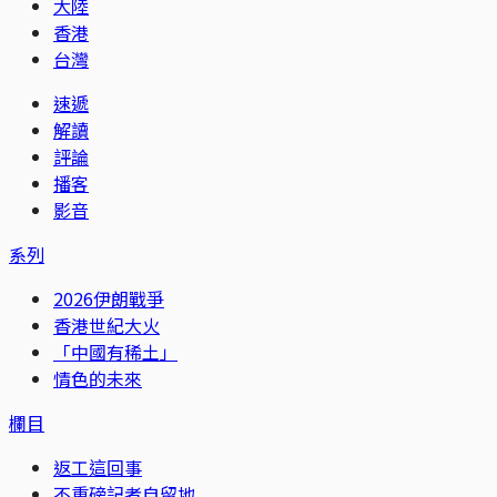
大陸
香港
台灣
速遞
解讀
評論
播客
影音
系列
2026伊朗戰爭
香港世紀大火
「中國有稀土」
情色的未來
欄目
返工這回事
不重磅記者自留地