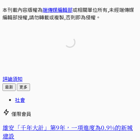
本刊載內容版權為
端傳媒編輯部
或相關單位所有,未經端傳媒
編輯部授權,請勿轉載或複製,否則即為侵權。
評論須知
最新
更多
社會
僅限會員
​​雄安「千年大計」第9年，一項進度為0.9%的新城
建設