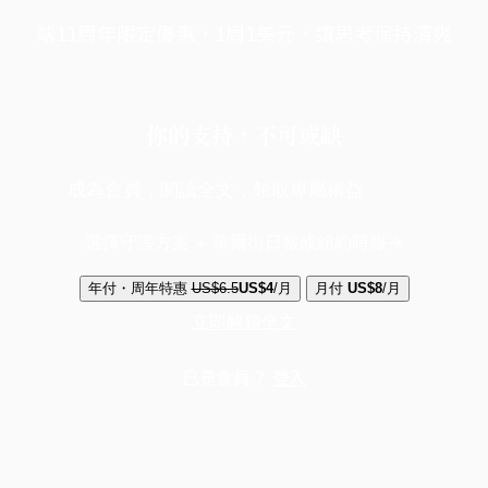
端11周年限定優惠，1周1美元，讓思考保持清爽
你的支持，不可或缺
成為會員，閱讀全文，領取專屬權益
選擇守護方案 + 華爾街日報或紐約時報
年付・周年特惠
US$6.5
US$4
/月
月付
US$8
/月
立即解鎖全文
已是會員？
登入