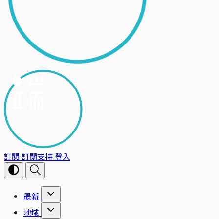
訂閱
訂閱支持
登入
最新
地域