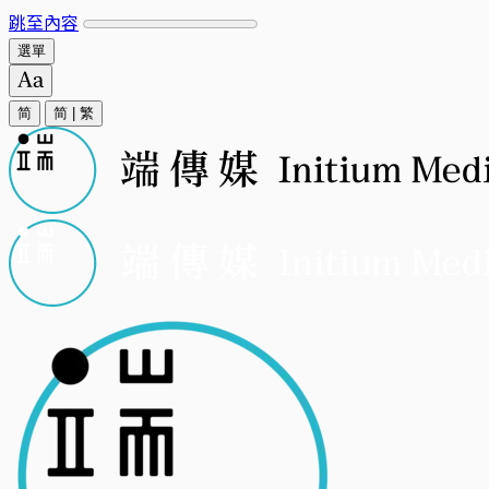
跳至內容
選單
简
简
|
繁