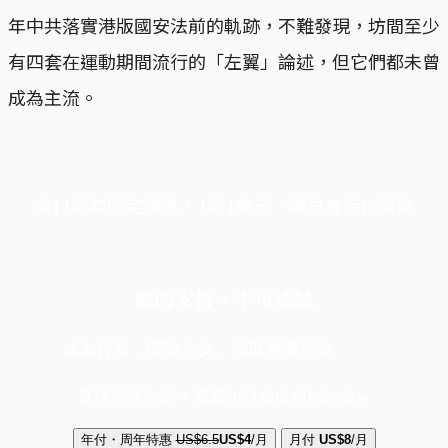
年中共落實港版國安法前的軌跡，不難發現，坊間至少
有四套在運動期間流行的「左翼」論述，但它們都未曾
成為主流。
端11周年限定優惠，1周1美元，讓思考保持清爽
你的支持，不可或缺
成為會員，閱讀全文，領取專屬權益
選擇守護方案 + 華爾街日報或紐約時報
年付・周年特惠
US$6.5
US$4
/月
月付
US$8
/月