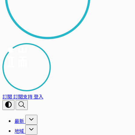
訂閱
訂閱支持
登入
最新
地域