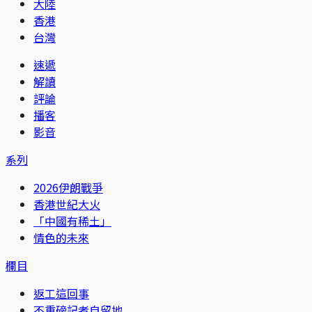
大陸
香港
台灣
速遞
解讀
評論
播客
影音
系列
2026伊朗戰爭
香港世紀大火
「中國有稀土」
情色的未來
欄目
返工這回事
不重磅記者自留地