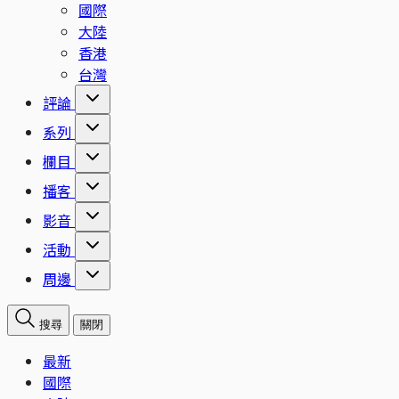
國際
大陸
香港
台灣
評論
系列
欄目
播客
影音
活動
周邊
搜尋
關閉
最新
國際