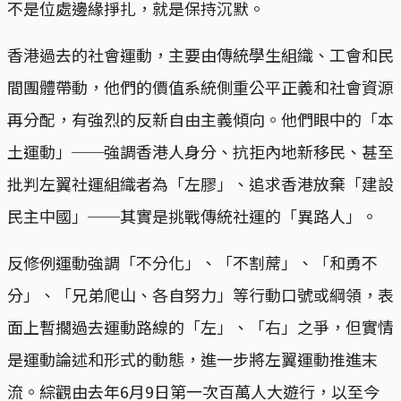
不是位處邊緣掙扎，就是保持沉默。
香港過去的社會運動，主要由傳統學生組織、工會和民
間團體帶動，他們的價值系統側重公平正義和社會資源
再分配，有強烈的反新自由主義傾向。他們眼中的「本
土運動」──強調香港人身分、抗拒內地新移民、甚至
批判左翼社運組織者為「左膠」、追求香港放棄「建設
民主中國」──其實是挑戰傳統社運的「異路人」。
反修例運動強調「不分化」、「不割蓆」、「和勇不
分」、「兄弟爬山、各自努力」等行動口號或綱領，表
面上暫擱過去運動路線的「左」、「右」之爭，但實情
是運動論述和形式的動態，進一步將左翼運動推進末
流。綜觀由去年6月9日第一次百萬人大遊行，以至今