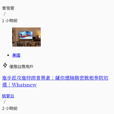
曾雪雯
1 小時前
美國
僅限註冊用戶
進步派攻進特朗普票倉：薩依德險勝密歇根參院初
選｜Whatsnew
姚拏云
2 小時前