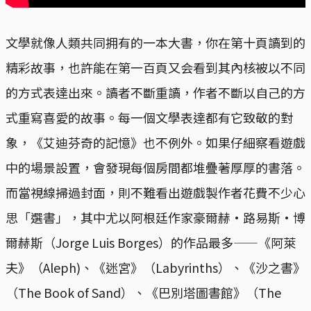
文學就像人類共同拥有的一本大書，你在第十頁讀到的
精彩故事，也許能在第一百頁又会看到其內核被以不同
的方式表達出來。讀者不斷重讀，作者不斷以自己的方
式重寫喜愛的故事。每一個文學表達都有它致敬的對
象，《艾迪芬奇的記憶》也不例外。如果仔細察看遊戲
中的場景設置，會發現每個房間都堆疊著厚厚的書落。
而當視線掃過封面，則不難看出遊戲製作者花費不少心
思「選書」，其中尤以阿根廷作家豪爾赫·路易斯·博
爾赫斯（Jorge Luis Borges）的作品最多——《阿萊
夫》（Aleph)、《迷宮》（Labyrinths）、《沙之書》
（The Book of Sand）、《巴別塔圖書館》（The