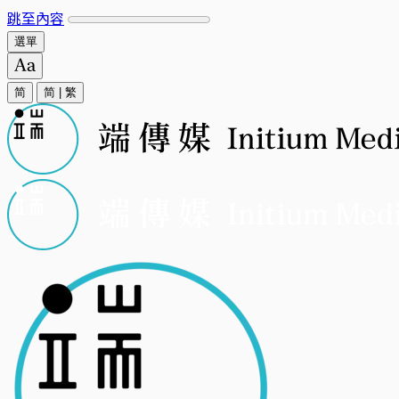
跳至內容
選單
简
简
|
繁