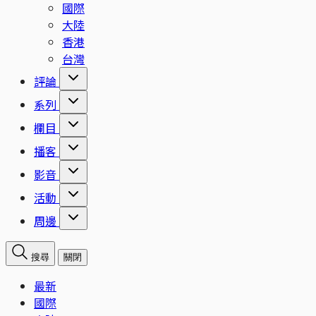
國際
大陸
香港
台灣
評論
系列
欄目
播客
影音
活動
周邊
搜尋
關閉
最新
國際