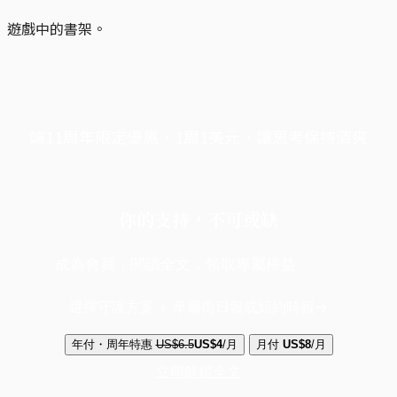
遊戲中的書架。
端11周年限定優惠，1周1美元，讓思考保持清爽
你的支持，不可或缺
成為會員，閱讀全文，領取專屬權益
選擇守護方案 + 華爾街日報或紐約時報
年付・周年特惠
US$6.5
US$4
/月
月付
US$8
/月
立即解鎖全文