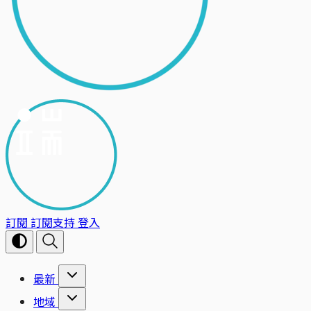
訂閱
訂閱支持
登入
最新
地域