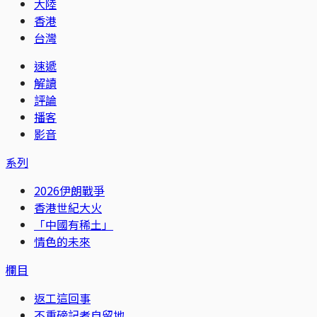
大陸
香港
台灣
速遞
解讀
評論
播客
影音
系列
2026伊朗戰爭
香港世紀大火
「中國有稀土」
情色的未來
欄目
返工這回事
不重磅記者自留地